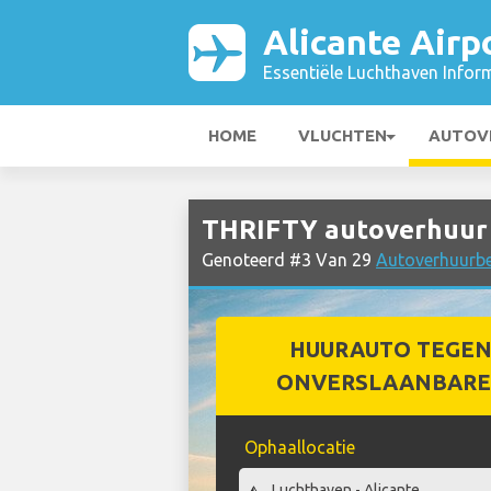
Alicante Airp
Essentiële Luchthaven Infor
HOME
VLUCHTEN
AUTOV
THRIFTY autoverhuur b
Genoteerd #3 Van 29
Autoverhuurbed
HUURAUTO TEGEN
ONVERSLAANBARE 
Ophaallocatie