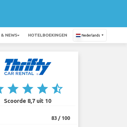
 & NEWS
HOTELBOEKINGEN
Nederlands
ar
star
star
star
star_half
Scoorde 8,7 uit 10
83 / 100