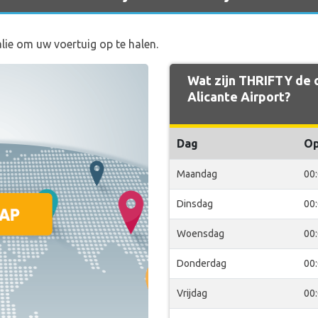
alie om uw voertuig op te halen.
Wat zijn THRIFTY de o
Alicante Airport?
Dag
O
Maandag
00
Dinsdag
00
Woensdag
00
Donderdag
00
Vrijdag
00