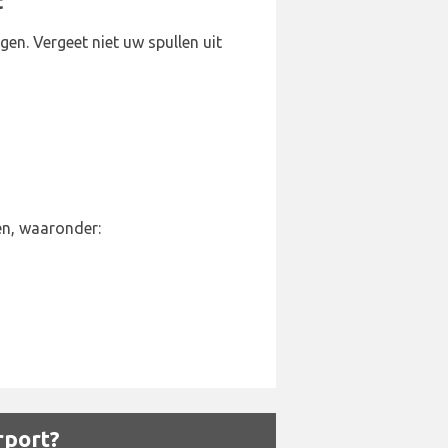
t
en. Vergeet niet uw spullen uit
en, waaronder:
rport?