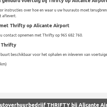
gehuurd voertuig bij Thrifty op Alicante Airpor
or instructies over hoe en waar u uw huurauto moet terugbreng
 aflevert.
et Thrifty op Alicante Airport
 u contact opnemen met Thrifty op 965 682 760.
 Thrifty
e buurt beschikbaar voor het ophalen en inleveren van voertuig
 km)
 autoverhuurbedrijf THRIFTY bij Alicante Ai