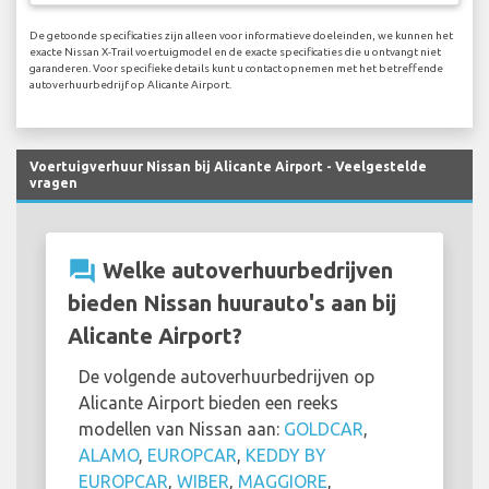
De getoonde specificaties zijn alleen voor informatieve doeleinden, we kunnen het
exacte Nissan X-Trail voertuigmodel en de exacte specificaties die u ontvangt niet
garanderen. Voor specifieke details kunt u contact opnemen met het betreffende
autoverhuurbedrijf op Alicante Airport.
Voertuigverhuur Nissan bij Alicante Airport - Veelgestelde
vragen
question_answer
Welke autoverhuurbedrijven
bieden Nissan huurauto's aan bij
Alicante Airport?
De volgende autoverhuurbedrijven op
Alicante Airport bieden een reeks
modellen van Nissan aan:
GOLDCAR
,
ALAMO
,
EUROPCAR
,
KEDDY BY
EUROPCAR
,
WIBER
,
MAGGIORE
,