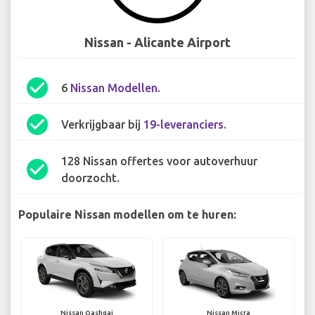
Nissan - Alicante Airport
check_circle
6
Nissan Modellen
.
check_circle
Verkrijgbaar bij
19-leveranciers
.
128 Nissan offertes voor autoverhuur
check_circle
doorzocht.
Populaire Nissan modellen om te huren:
Nissan Qashqai
Nissan Micra