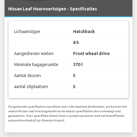
Nissan Leaf Huurvoertuigen - Specificaties
Lichaamstype
Hatchback
8 h
Aangedreven wielen
Front wheel drive
Minimale bagageruimte
370 l
Aantal deuren
5
aantal zitplaatsen
5
De getoonde specificaties zijn alleen voor informatieve doeleinden, we kunnen het
exacte Nissan Leaf voertuigmodel en de exacte specificaties die u ontvangt niet
garanderen. Voor specifieke details kunt u contact opnemen met het betreffende
autoverhuurbedrijf op Alicante Airport.