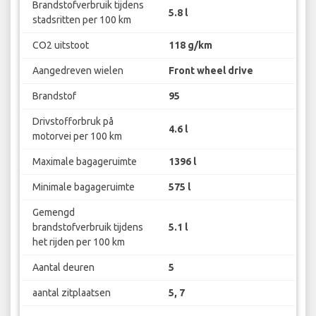
Brandstofverbruik tijdens
5.8 l
stadsritten per 100 km
CO2 uitstoot
118 g/km
Aangedreven wielen
Front wheel drive
Brandstof
95
Drivstofforbruk på
4.6 l
motorvei per 100 km
Maximale bagageruimte
1396 l
Minimale bagageruimte
575 l
Gemengd
brandstofverbruik tijdens
5.1 l
het rijden per 100 km
Aantal deuren
5
aantal zitplaatsen
5, 7