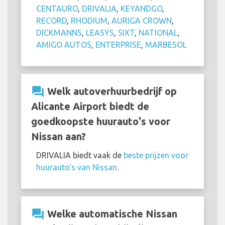
CENTAURO
,
DRIVALIA
,
KEYANDGO
,
RECORD
,
RHODIUM
,
AURIGA CROWN
,
DICKMANNS
,
LEASYS
,
SIXT
,
NATIONAL
,
AMIGO AUTOS
,
ENTERPRISE
,
MARBESOL
question_answer
Welk autoverhuurbedrijf op
Alicante Airport biedt de
goedkoopste huurauto's voor
Nissan aan?
DRIVALIA biedt vaak de
beste prijzen voor
huurauto's van Nissan
.
question_answer
Welke automatische Nissan