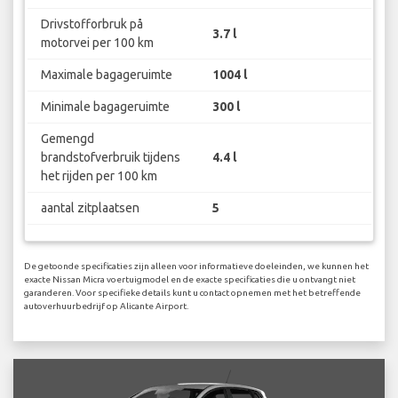
Drivstofforbruk på
3.7 l
motorvei per 100 km
Maximale bagageruimte
1004 l
Minimale bagageruimte
300 l
Gemengd
brandstofverbruik tijdens
4.4 l
het rijden per 100 km
aantal zitplaatsen
5
De getoonde specificaties zijn alleen voor informatieve doeleinden, we kunnen het
exacte Nissan Micra voertuigmodel en de exacte specificaties die u ontvangt niet
garanderen. Voor specifieke details kunt u contact opnemen met het betreffende
autoverhuurbedrijf op Alicante Airport.