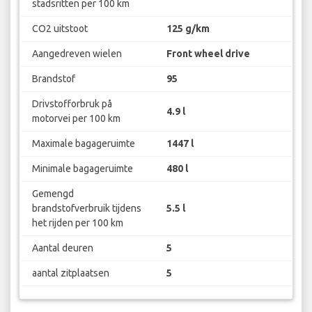
stadsritten per 100 km
CO2 uitstoot
125 g/km
Aangedreven wielen
Front wheel drive
Brandstof
95
Drivstofforbruk på
4.9 l
motorvei per 100 km
Maximale bagageruimte
1447 l
Minimale bagageruimte
480 l
Gemengd
brandstofverbruik tijdens
5.5 l
het rijden per 100 km
Aantal deuren
5
aantal zitplaatsen
5