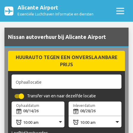
Alicante Airport
Essentiële Luchthaven Informatie en diensten
Nissan autoverhuur bij Alicante Airport
HUURAUTO TEGEN EEN ONVERSLAANBARE
PRIJS
Ophaallocatie
Transfer van en naar dezelfde locatie
Ophaaldatum
Inleverdatum
Leeftijd bestuurder: