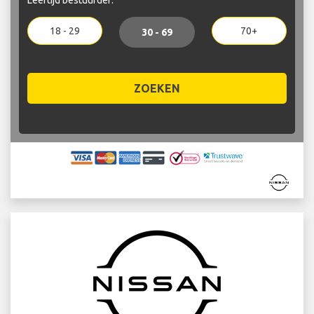
18 - 29
70+
30 - 69
ZOEKEN