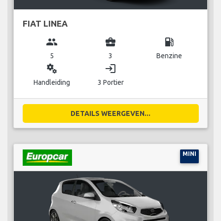
FIAT LINEA
group
business_center
local_gas_station
5
3
Benzine
miscellaneous_services
login
Handleiding
3 Portier
DETAILS WEERGEVEN...
MINI