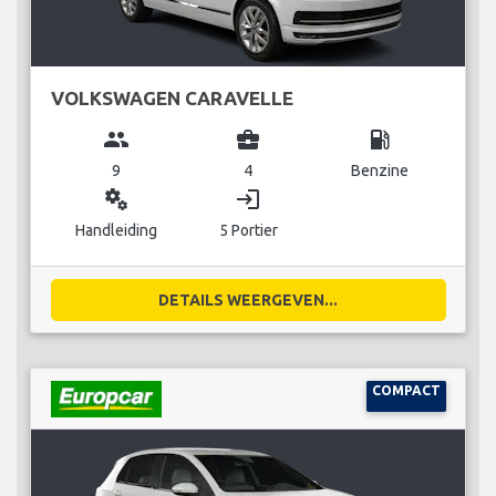
VOLKSWAGEN CARAVELLE
group
business_center
local_gas_station
9
4
Benzine
miscellaneous_services
login
Handleiding
5 Portier
DETAILS WEERGEVEN...
COMPACT