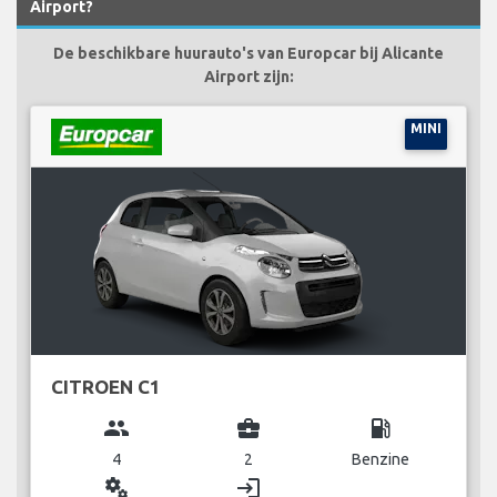
Airport?
De beschikbare huurauto's van Europcar bij Alicante
Airport zijn:
MINI
CITROEN C1
group
business_center
local_gas_station
4
2
Benzine
miscellaneous_services
login