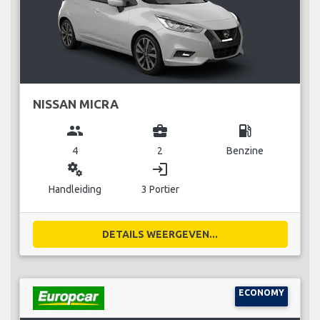
NISSAN MICRA
group
business_center
local_gas_station
4
2
Benzine
miscellaneous_services
login
Handleiding
3 Portier
DETAILS WEERGEVEN...
ECONOMY