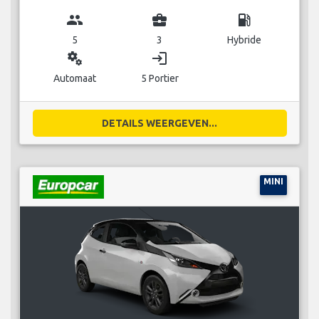
group
business_center
local_gas_station
5
3
Hybride
miscellaneous_services
login
Automaat
5 Portier
DETAILS WEERGEVEN...
MINI