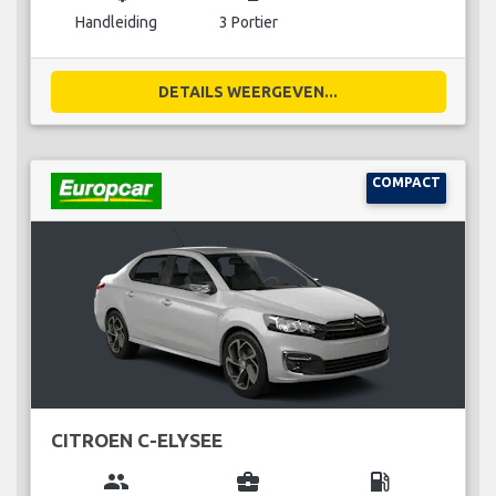
Handleiding
3 Portier
DETAILS WEERGEVEN...
COMPACT
CITROEN C-ELYSEE
group
business_center
local_gas_station