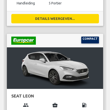
Handleiding
5 Portier
DETAILS WEERGEVEN...
COMPACT
SEAT LEON
group
business_center
local_gas_station