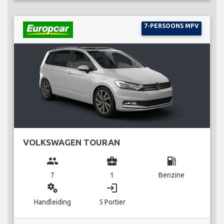
7-PERSOONS MPV
VOLKSWAGEN TOURAN
group
business_center
local_gas_station
7
1
Benzine
miscellaneous_services
login
Handleiding
5 Portier