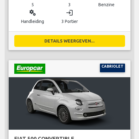
5
3
Benzine
miscellaneous_services
login
Handleiding
3 Portier
DETAILS WEERGEVEN...
CABRIOLET
FIAT 500 CONVERTIBLE