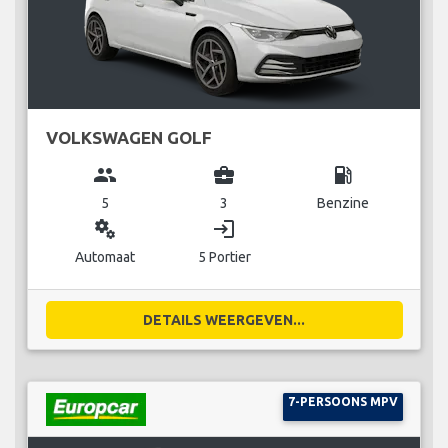
VOLKSWAGEN GOLF
group
business_center
local_gas_station
5
3
Benzine
miscellaneous_services
login
Automaat
5 Portier
DETAILS WEERGEVEN...
7-PERSOONS MPV