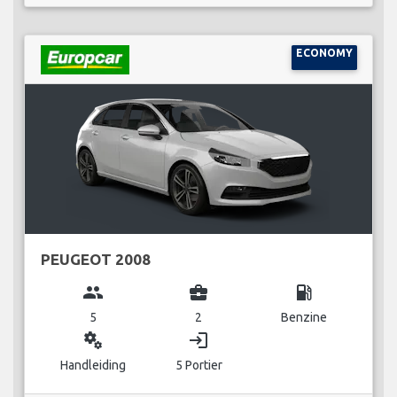
ECONOMY
PEUGEOT 2008
group
business_center
local_gas_station
5
2
Benzine
miscellaneous_services
login
Handleiding
5 Portier