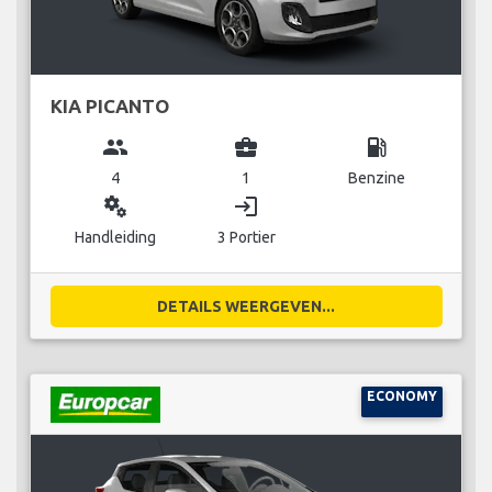
KIA PICANTO
group
business_center
local_gas_station
4
1
Benzine
miscellaneous_services
login
Handleiding
3 Portier
DETAILS WEERGEVEN...
ECONOMY