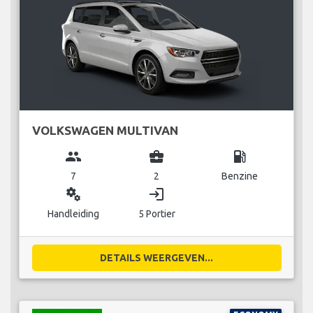
VOLKSWAGEN MULTIVAN
group
business_center
local_gas_station
7
2
Benzine
miscellaneous_services
login
Handleiding
5 Portier
DETAILS WEERGEVEN...