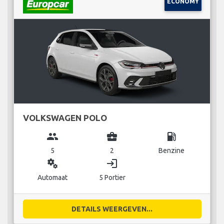
ECONOMY
VOLKSWAGEN POLO
group
business_center
local_gas_station
5
2
Benzine
miscellaneous_services
login
Automaat
5 Portier
DETAILS WEERGEVEN...