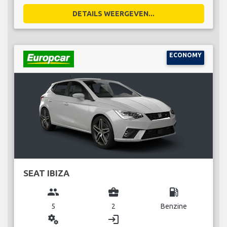
DETAILS WEERGEVEN...
ECONOMY
SEAT IBIZA
group
business_center
local_gas_station
5
2
Benzine
miscellaneous_services
login