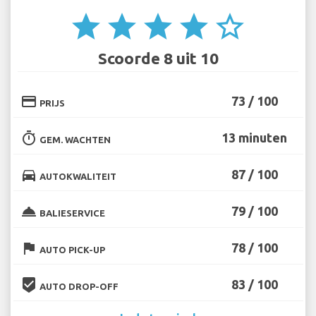
star
star
star
star
star_border
Scoorde 8 uit 10
credit_card
73 / 100
PRIJS
timer
13 minuten
GEM. WACHTEN
directions_car
87 / 100
AUTOKWALITEIT
room_service
79 / 100
BALIESERVICE
flag
78 / 100
AUTO PICK-UP
beenhere
83 / 100
AUTO DROP-OFF