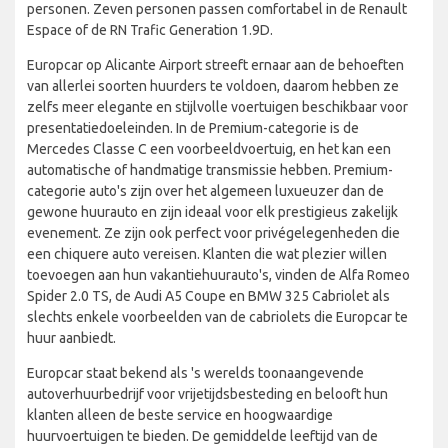
personen. Zeven personen passen comfortabel in de Renault
Espace of de RN Trafic Generation 1.9D.
Europcar op Alicante Airport streeft ernaar aan de behoeften
van allerlei soorten huurders te voldoen, daarom hebben ze
zelfs meer elegante en stijlvolle voertuigen beschikbaar voor
presentatiedoeleinden. In de Premium-categorie is de
Mercedes Classe C een voorbeeldvoertuig, en het kan een
automatische of handmatige transmissie hebben. Premium-
categorie auto's zijn over het algemeen luxueuzer dan de
gewone huurauto en zijn ideaal voor elk prestigieus zakelijk
evenement. Ze zijn ook perfect voor privégelegenheden die
een chiquere auto vereisen. Klanten die wat plezier willen
toevoegen aan hun vakantiehuurauto's, vinden de Alfa Romeo
Spider 2.0 TS, de Audi A5 Coupe en BMW 325 Cabriolet als
slechts enkele voorbeelden van de cabriolets die Europcar te
huur aanbiedt.
Europcar staat bekend als 's werelds toonaangevende
autoverhuurbedrijf voor vrijetijdsbesteding en belooft hun
klanten alleen de beste service en hoogwaardige
huurvoertuigen te bieden. De gemiddelde leeftijd van de