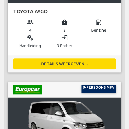
TOYOTA AYGO
group
business_center
local_gas_station
4
2
Benzine
miscellaneous_services
login
Handleiding
3 Portier
DETAILS WEERGEVEN...
9-PERSOONS MPV