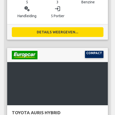
5
3
Benzine
miscellaneous_services
login
Handleiding
5 Portier
DETAILS WEERGEVEN...
COMPACT
TOYOTA AURIS HYBRID