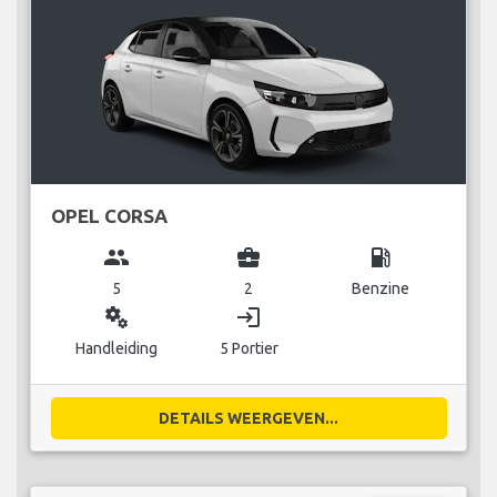
OPEL CORSA
group
business_center
local_gas_station
5
2
Benzine
miscellaneous_services
login
Handleiding
5 Portier
DETAILS WEERGEVEN...