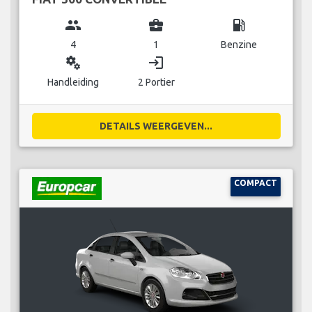
group
business_center
local_gas_station
4
1
Benzine
miscellaneous_services
login
Handleiding
2 Portier
DETAILS WEERGEVEN...
COMPACT