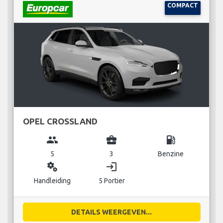
COMPACT
OPEL CROSSLAND
group
business_center
local_gas_station
5
3
Benzine
miscellaneous_services
login
Handleiding
5 Portier
DETAILS WEERGEVEN...