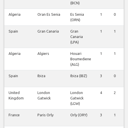
(BCN)
Algeria
Oran Es Senia
Es Senia
1
0
(ORN)
Spain
Gran Canaria
Gran
1
1
Canaria
(LPA)
Algeria
Algiers
Houari
1
1
Boumediene
(ALG)
Spain
Ibiza
Ibiza (IBZ)
3
0
United
London
London
4
2
Kingdom
Gatwick
Gatwick
(LGW)
France
Paris Orly
Orly (ORY)
3
1