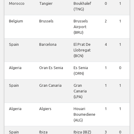
Morocco
Tangier
Boukhalef
0
1
(TNG)
Belgium
Brussels
Brussels
2
1
Airport
(BRU)
Spain
Barcelona
El Prat De
4
1
Llobregat
(BCN)
Algeria
Oran Es Senia
Es Senia
1
0
(ORN)
Spain
Gran Canaria
Gran
1
1
Canaria
(LPA)
Algeria
Algiers
Houari
1
1
Boumediene
(ALG)
Spain
Ibiza
Ibiza (IBZ)
3
0