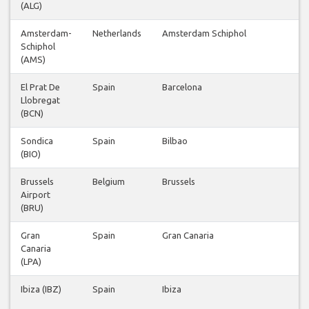
(ALG)
Amsterdam-
Netherlands
Amsterdam Schiphol
Schiphol
(AMS)
El Prat De
Spain
Barcelona
Llobregat
(BCN)
Sondica
Spain
Bilbao
(BIO)
Brussels
Belgium
Brussels
Airport
(BRU)
Gran
Spain
Gran Canaria
Canaria
(LPA)
Ibiza (IBZ)
Spain
Ibiza