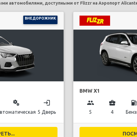
и автомобилями, доступными от Flizzr на Аэропорт Alicant
ВНЕДОРОЖНИК
BMW X1
miscellaneous_services
login
group
business_center
local_gas_stati
втоматическая
5 Дверь
5
4
Бенз
ТЬ...
ПОСМ