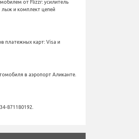
билем от Flizzr: усилитель
я лыж и комплект цепей
 платежных карт: Visa и
втомобиля в аэропорт Аликанте.
34-871180192.