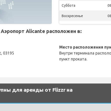
Суббота
08
Воскресенье
08
Аэропорт Alicante расположен в:
Место расположения пун
et, 03195
Внутри терминала располо
пункт проката.
ны для аренды от Flizzr на