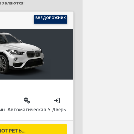
e являются:
ВНЕДОРОЖНИК
on
miscellaneous_services
login
ин
Автоматическая
5 Дверь
ОТРЕТЬ...