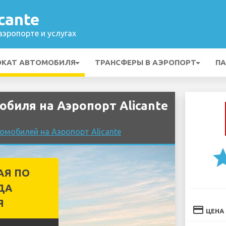
cante
эропорте и услугах
ОКАТ АВТОМОБИЛЯ
ТРАНСФЕРЫ В АЭРОПОРТ
ПА
обиля на Аэропорт Alicante
омобилей на Аэропорт Alicante
st
АЯ ПО
ДА
Я
credit_card
ЦЕНА