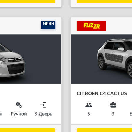
МИНИ
CITROEN C4 CACTUS
miscellaneous_services
login
group
business_center
н
Ручной
3 Дверь
5
3