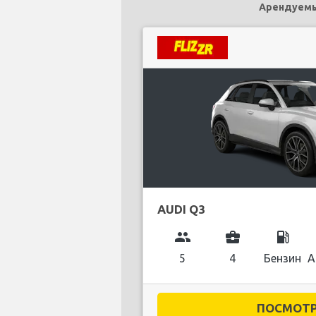
Арендуемым
AUDI Q3
group
business_center
local_gas_station
5
4
Бензин
А
ПОСМОТРЕ