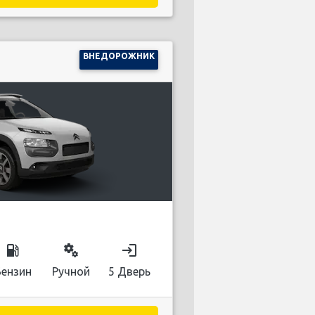
ВНЕДОРОЖНИК
local_gas_station
miscellaneous_services
login
Бензин
Ручной
5 Дверь