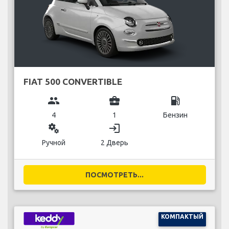
FIAT 500 CONVERTIBLE
group
business_center
local_gas_station
4
1
Бензин
miscellaneous_services
login
Ручной
2 Дверь
ПОСМОТРЕТЬ...
КОМПАКТЫЙ