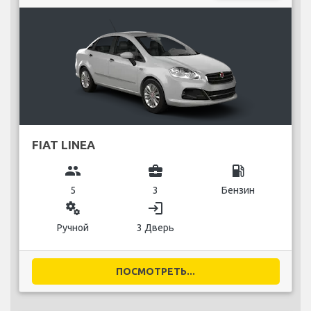
FIAT LINEA
group
business_center
local_gas_station
5
3
Бензин
miscellaneous_services
login
Ручной
3 Дверь
ПОСМОТРЕТЬ...