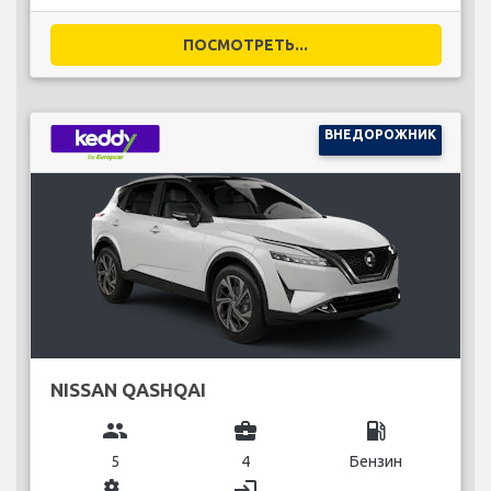
ПОСМОТРЕТЬ...
ВНЕДОРОЖНИК
NISSAN QASHQAI
group
business_center
local_gas_station
5
4
Бензин
miscellaneous_services
login