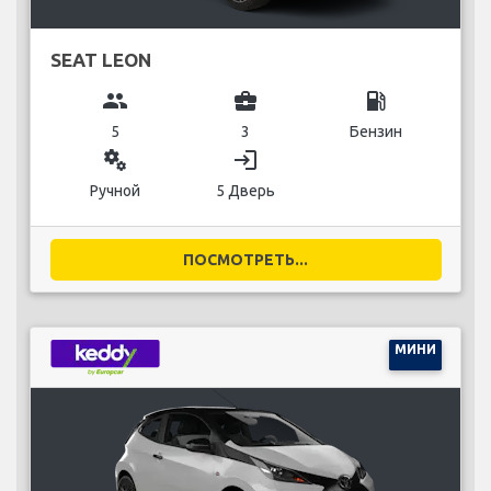
SEAT LEON
group
business_center
local_gas_station
5
3
Бензин
miscellaneous_services
login
Ручной
5 Дверь
ПОСМОТРЕТЬ...
МИНИ