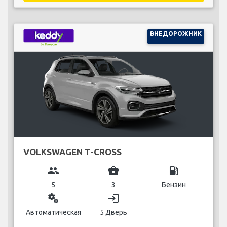
ВНЕДОРОЖНИК
VOLKSWAGEN T-CROSS
group
business_center
local_gas_station
5
3
Бензин
miscellaneous_services
login
Автоматическая
5 Дверь