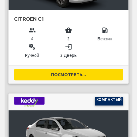
CITROEN C1
group
business_center
local_gas_station
4
2
Бензин
miscellaneous_services
login
Ручной
3 Дверь
ПОСМОТРЕТЬ...
КОМПАКТЫЙ