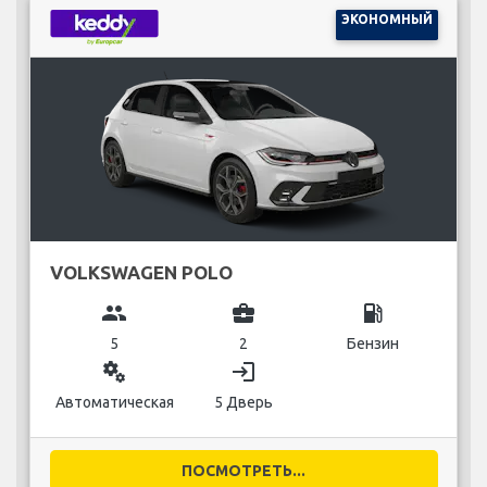
ЭКОНОМНЫЙ
VOLKSWAGEN POLO
group
business_center
local_gas_station
5
2
Бензин
miscellaneous_services
login
Автоматическая
5 Дверь
ПОСМОТРЕТЬ...