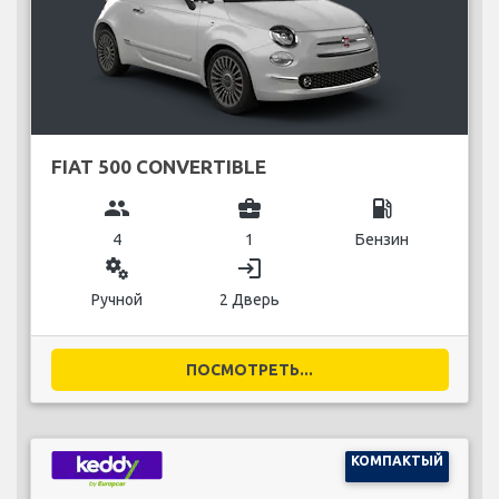
FIAT 500 CONVERTIBLE
group
business_center
local_gas_station
4
1
Бензин
miscellaneous_services
login
Ручной
2 Дверь
ПОСМОТРЕТЬ...
КОМПАКТЫЙ