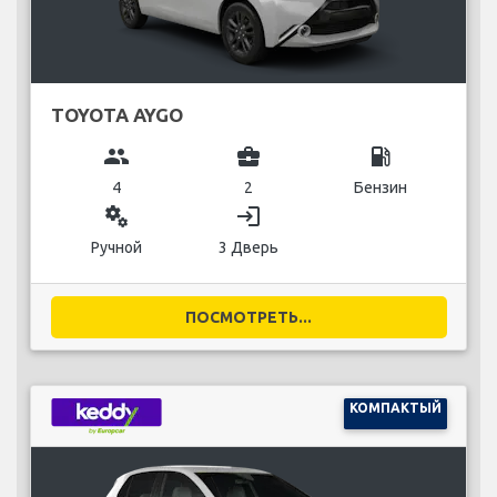
TOYOTA AYGO
group
business_center
local_gas_station
4
2
Бензин
miscellaneous_services
login
Ручной
3 Дверь
ПОСМОТРЕТЬ...
КОМПАКТЫЙ