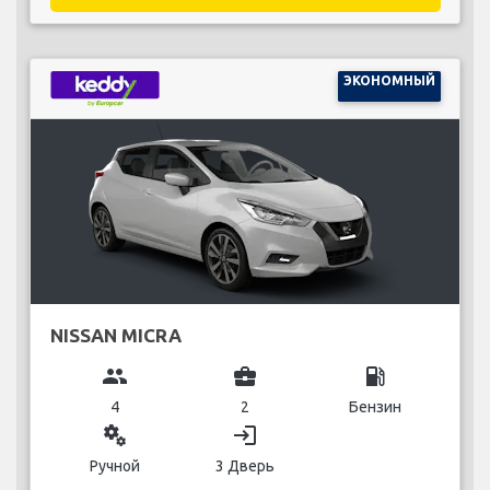
ЭКОНОМНЫЙ
NISSAN MICRA
group
business_center
local_gas_station
4
2
Бензин
miscellaneous_services
login
Ручной
3 Дверь