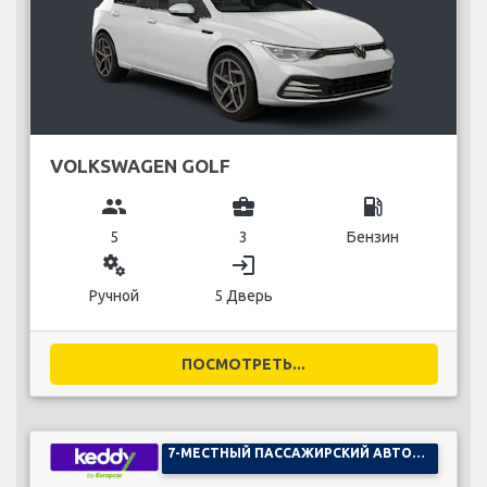
VOLKSWAGEN GOLF
group
business_center
local_gas_station
5
3
Бензин
miscellaneous_services
login
Ручной
5 Дверь
ПОСМОТРЕТЬ...
7-МЕСТНЫЙ ПАССАЖИРСКИЙ АВТОМОБИЛЬ