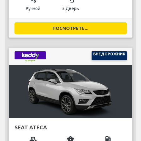
Ручной
5 Дверь
ПОСМОТРЕТЬ...
ВНЕДОРОЖНИК
SEAT ATECA
group
business_center
local_gas_station