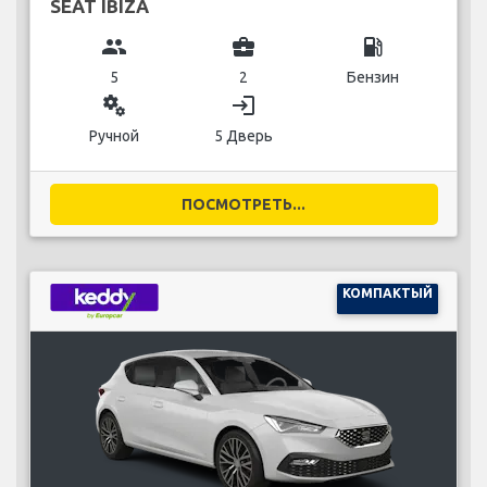
SEAT IBIZA
group
business_center
local_gas_station
5
2
Бензин
miscellaneous_services
login
Ручной
5 Дверь
ПОСМОТРЕТЬ...
КОМПАКТЫЙ