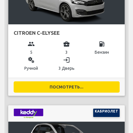
CITROEN C-ELYSEE
group
business_center
local_gas_station
5
3
Бензин
miscellaneous_services
login
Ручной
3 Дверь
ПОСМОТРЕТЬ...
КАБРИОЛЕТ