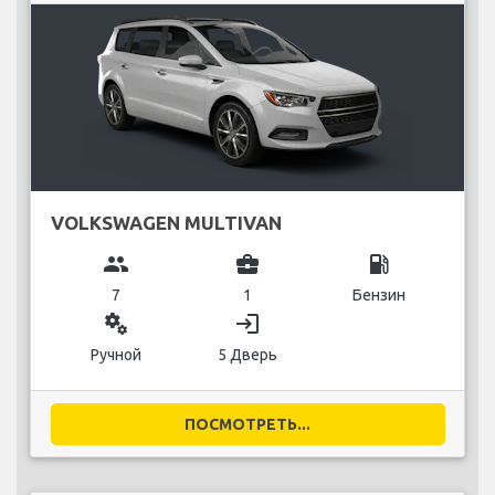
VOLKSWAGEN MULTIVAN
group
business_center
local_gas_station
7
1
Бензин
miscellaneous_services
login
Ручной
5 Дверь
ПОСМОТРЕТЬ...