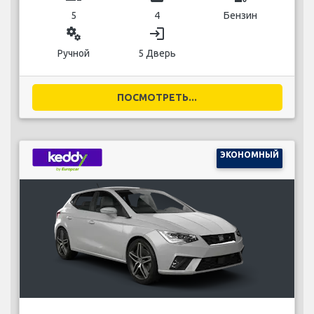
5
4
Бензин
miscellaneous_services
login
Ручной
5 Дверь
ПОСМОТРЕТЬ...
ЭКОНОМНЫЙ