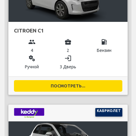
CITROEN C1
group
business_center
local_gas_station
4
2
Бензин
miscellaneous_services
login
Ручной
3 Дверь
ПОСМОТРЕТЬ...
КАБРИОЛЕТ