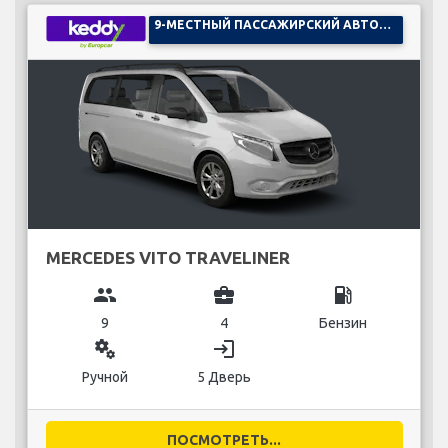
9-МЕСТНЫЙ ПАССАЖИРСКИЙ АВТОМОБИЛЬ
MERCEDES VITO TRAVELINER
group
business_center
local_gas_station
9
4
Бензин
miscellaneous_services
login
Ручной
5 Дверь
ПОСМОТРЕТЬ...