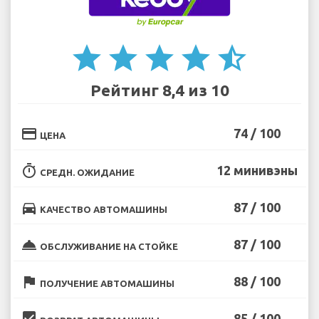
star
star
star
star
star_half
Рейтинг 8,4 из 10
credit_card
74 / 100
ЦЕНА
timer
12 минивэны
СРЕДН. ОЖИДАНИЕ
directions_car
87 / 100
КАЧЕСТВО АВТОМАШИНЫ
room_service
87 / 100
ОБСЛУЖИВАНИЕ НА СТОЙКЕ
flag
88 / 100
ПОЛУЧЕНИЕ АВТОМАШИНЫ
beenhere
85 / 100