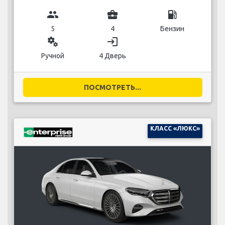
group
business_center
local_gas_station
5
4
Бензин
miscellaneous_services
login
Ручной
4 Дверь
ПОСМОТРЕТЬ...
КЛАСС «ЛЮКС»