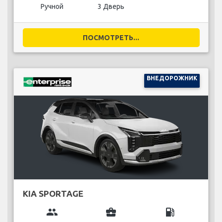
Ручной
3 Дверь
ПОСМОТРЕТЬ...
ВНЕДОРОЖНИК
KIA SPORTAGE
group
business_center
local_gas_station