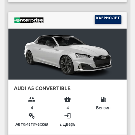
КАБРИОЛЕТ
AUDI A5 CONVERTIBLE
group
business_center
local_gas_station
4
4
Бензин
miscellaneous_services
login
Автоматическая
2 Дверь