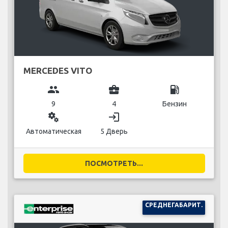
MERCEDES VITO
group
business_center
local_gas_station
9
4
Бензин
miscellaneous_services
login
Автоматическая
5 Дверь
ПОСМОТРЕТЬ...
СРЕДНЕГАБАРИТ.