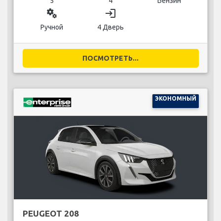
5
4
Бензин
miscellaneous_services
login
Ручной
4 Дверь
ПОСМОТРЕТЬ...
ЭКОНОМНЫЙ
PEUGEOT 208