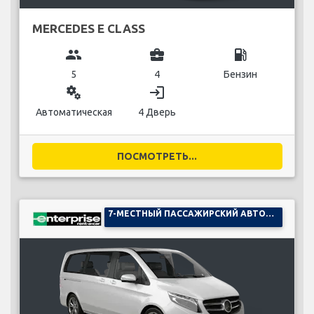
MERCEDES E CLASS
group
business_center
local_gas_station
5
4
Бензин
miscellaneous_services
login
Автоматическая
4 Дверь
ПОСМОТРЕТЬ...
7-МЕСТНЫЙ ПАССАЖИРСКИЙ АВТОМОБИЛЬ