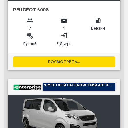
PEUGEOT 5008
group
business_center
local_gas_station
7
1
Бензин
miscellaneous_services
login
Ручной
5 Дверь
ПОСМОТРЕТЬ...
9-МЕСТНЫЙ ПАССАЖИРСКИЙ АВТОМОБИЛЬ