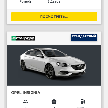
Ручной
5 Дверь
ПОСМОТРЕТЬ...
СТАНДАРТНЫЙ
OPEL INSIGNIA
group
business_center
local_gas_station