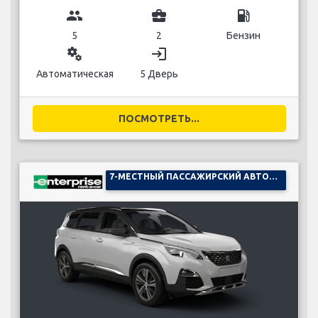
group
business_center
local_gas_station
5
2
Бензин
miscellaneous_services
login
Автоматическая
5 Дверь
ПОСМОТРЕТЬ...
7-МЕСТНЫЙ ПАССАЖИРСКИЙ АВТОМОБИЛЬ