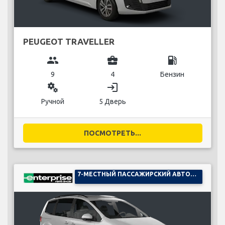
PEUGEOT TRAVELLER
group
business_center
local_gas_station
9
4
Бензин
miscellaneous_services
login
Ручной
5 Дверь
ПОСМОТРЕТЬ...
7-МЕСТНЫЙ ПАССАЖИРСКИЙ АВТОМОБИЛЬ