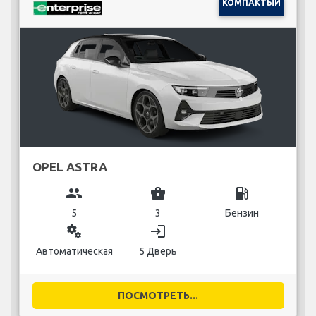
КОМПАКТЫЙ
OPEL ASTRA
group
business_center
local_gas_station
5
3
Бензин
miscellaneous_services
login
Автоматическая
5 Дверь
ПОСМОТРЕТЬ...