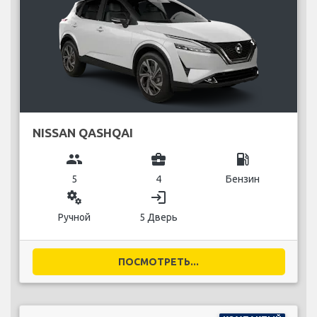
NISSAN QASHQAI
group
business_center
local_gas_station
5
4
Бензин
miscellaneous_services
login
Ручной
5 Дверь
ПОСМОТРЕТЬ...