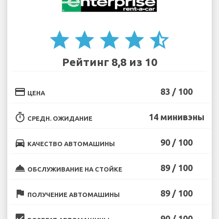
star
star
star
star
star_half
Рейтинг 8,8 из 10
credit_card
83 / 100
ЦЕНА
timer
14 минивэны
СРЕДН. ОЖИДАНИЕ
directions_car
90 / 100
КАЧЕСТВО АВТОМАШИНЫ
room_service
89 / 100
ОБСЛУЖИВАНИЕ НА СТОЙКЕ
flag
89 / 100
ПОЛУЧЕНИЕ АВТОМАШИНЫ
beenhere
90 / 100