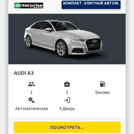
КОМПАКТ. ЭЛИТНЫЙ АВТОМ.
AUDI A3
group
business_center
local_gas_station
3
3
Бензин
miscellaneous_services
login
Автоматическая
4 Дверь
ПОСМОТРЕТЬ...