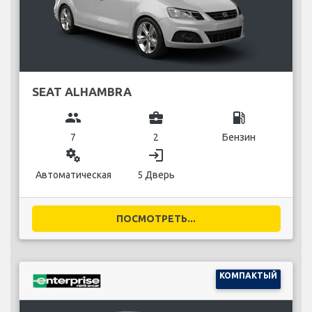
SEAT ALHAMBRA
group
business_center
local_gas_station
7
2
Бензин
miscellaneous_services
login
Автоматическая
5 Дверь
ПОСМОТРЕТЬ...
КОМПАКТЫЙ