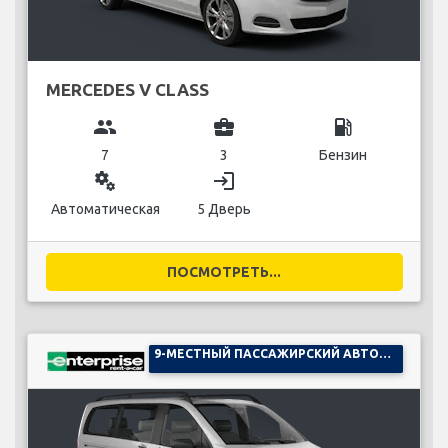
MERCEDES V CLASS
group
business_center
local_gas_station
7
3
Бензин
miscellaneous_services
login
Автоматическая
5 Дверь
ПОСМОТРЕТЬ...
9-МЕСТНЫЙ ПАССАЖИРСКИЙ АВТОМОБИЛЬ