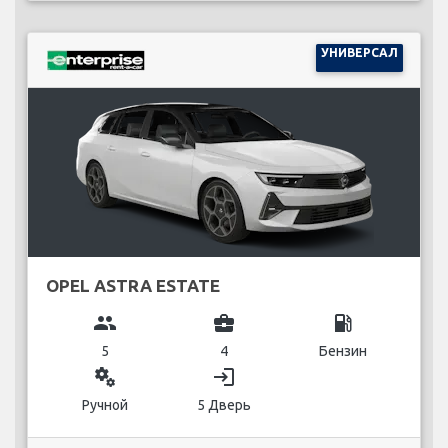
УНИВЕРСАЛ
OPEL ASTRA ESTATE
group
business_center
local_gas_station
5
4
Бензин
miscellaneous_services
login
Ручной
5 Дверь