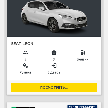
SEAT LEON
group
business_center
local_gas_station
5
3
Бензин
miscellaneous_services
login
Ручной
5 Дверь
ПОСМОТРЕТЬ...
СРЕДНЕГАБАРИТ.