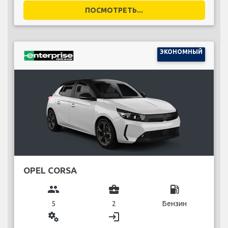
ПОСМОТРЕТЬ...
ЭКОНОМНЫЙ
OPEL CORSA
group
business_center
local_gas_station
5
2
Бензин
miscellaneous_services
login