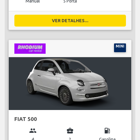
Manual
5 Porta
VER DETALHES...
MINI
FIAT 500
group
business_center
local_gas_station
4
2
Gasolina