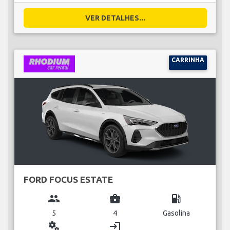
VER DETALHES...
CARRINHA
FORD FOCUS ESTATE
group
business_center
local_gas_station
5
4
Gasolina
miscellaneous_services
login