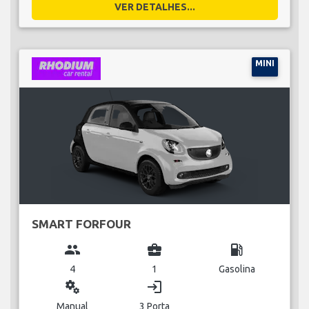
VER DETALHES...
MINI
SMART FORFOUR
group
business_center
local_gas_station
4
1
Gasolina
miscellaneous_services
login
Manual
3 Porta