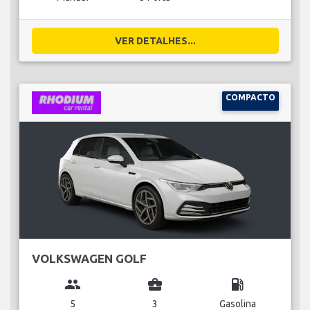
VER DETALHES...
COMPACTO
VOLKSWAGEN GOLF
group
business_center
local_gas_station
5
3
Gasolina