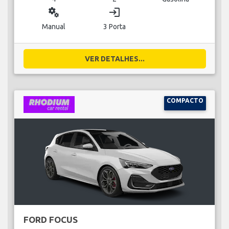
miscellaneous_services
login
Manual
3 Porta
VER DETALHES...
COMPACTO
FORD FOCUS