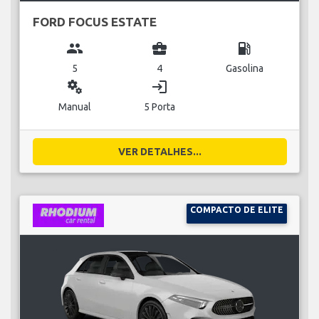
FORD FOCUS ESTATE
group
business_center
local_gas_station
5
4
Gasolina
miscellaneous_services
login
Manual
5 Porta
VER DETALHES...
COMPACTO DE ELITE