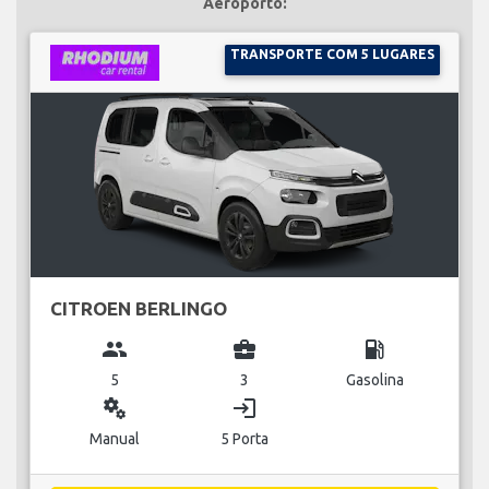
Aeroporto:
TRANSPORTE COM 5 LUGARES
CITROEN BERLINGO
group
business_center
local_gas_station
5
3
Gasolina
miscellaneous_services
login
Manual
5 Porta