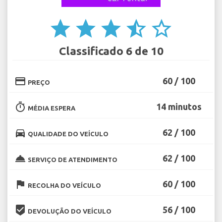
star
star
star
star_half
star_border
Classificado 6 de 10
credit_card
60 / 100
PREÇO
timer
14 minutos
MÉDIA ESPERA
directions_car
62 / 100
QUALIDADE DO VEÍCULO
room_service
62 / 100
SERVIÇO DE ATENDIMENTO
flag
60 / 100
RECOLHA DO VEÍCULO
beenhere
56 / 100
DEVOLUÇÃO DO VEÍCULO