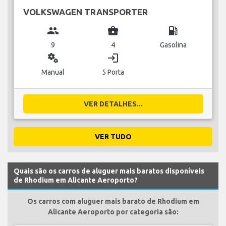
VOLKSWAGEN TRANSPORTER
group
business_center
local_gas_station
9
4
Gasolina
miscellaneous_services
login
Manual
5 Porta
VER DETALHES...
VER TUDO
Quais são os carros de aluguer mais baratos disponíveis
de Rhodium em Alicante Aeroporto?
Os carros com aluguer mais barato de Rhodium em
Alicante Aeroporto por categoria são: