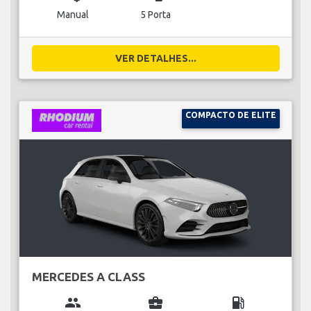
Manual
5 Porta
VER DETALHES...
COMPACTO DE ELITE
MERCEDES A CLASS
group
business_center
local_gas_station