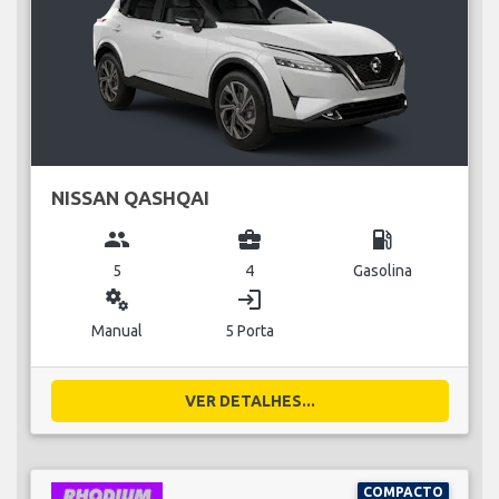
NISSAN QASHQAI
group
business_center
local_gas_station
5
4
Gasolina
miscellaneous_services
login
Manual
5 Porta
VER DETALHES...
COMPACTO