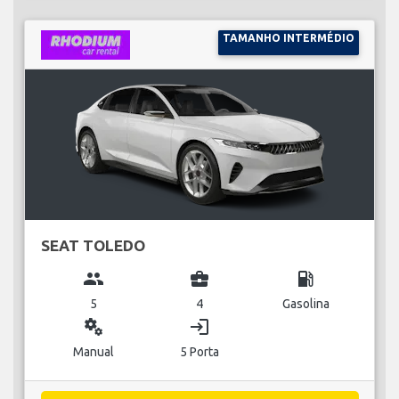
TAMANHO INTERMÉDIO
SEAT TOLEDO
group
business_center
local_gas_station
5
4
Gasolina
miscellaneous_services
login
Manual
5 Porta