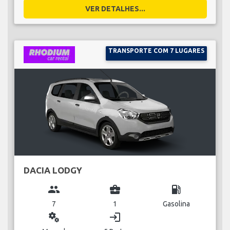
VER DETALHES...
TRANSPORTE COM 7 LUGARES
DACIA LODGY
group
business_center
local_gas_station
7
1
Gasolina
miscellaneous_services
login