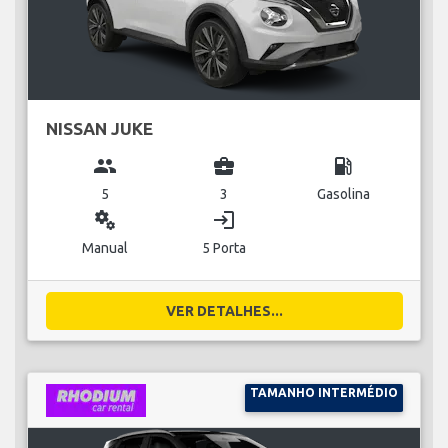
NISSAN JUKE
group
business_center
local_gas_station
5
3
Gasolina
miscellaneous_services
login
Manual
5 Porta
VER DETALHES...
TAMANHO INTERMÉDIO