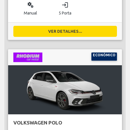
miscellaneous_services
login
Manual
5 Porta
VER DETALHES...
ECONÓMICO
VOLKSWAGEN POLO