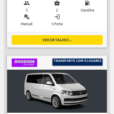
group
business_center
local_gas_station
5
2
Gasolina
miscellaneous_services
login
Manual
5 Porta
VER DETALHES...
TRANSPORTE COM 9 LUGARES