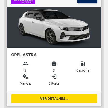
OPEL ASTRA
group
business_center
local_gas_station
5
3
Gasolina
miscellaneous_services
login
Manual
5 Porta
VER DETALHES...