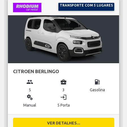
TRANSPORTE COM 5 LUGARES
CITROEN BERLINGO
group
business_center
local_gas_station
5
3
Gasolina
miscellaneous_services
login
Manual
5 Porta
VER DETALHES...