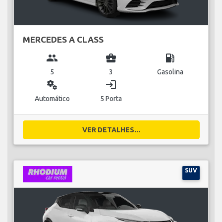
MERCEDES A CLASS
group
business_center
local_gas_station
5
3
Gasolina
miscellaneous_services
login
Automático
5 Porta
VER DETALHES...
SUV