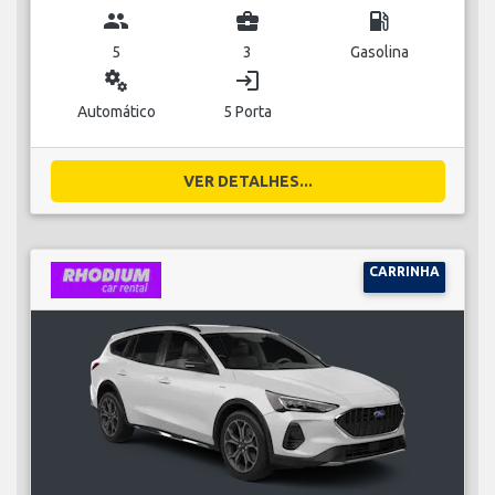
group
business_center
local_gas_station
5
3
Gasolina
miscellaneous_services
login
Automático
5 Porta
VER DETALHES...
CARRINHA