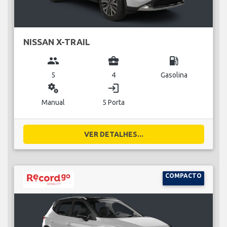
NISSAN X-TRAIL
group
business_center
local_gas_station
5
4
Gasolina
miscellaneous_services
login
Manual
5 Porta
VER DETALHES...
COMPACTO