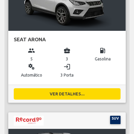
SEAT ARONA
group
business_center
local_gas_station
5
3
Gasolina
miscellaneous_services
login
Automático
3 Porta
VER DETALHES...
SUV