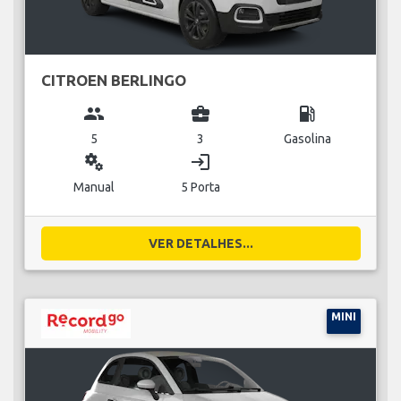
CITROEN BERLINGO
group
business_center
local_gas_station
5
3
Gasolina
miscellaneous_services
login
Manual
5 Porta
VER DETALHES...
MINI