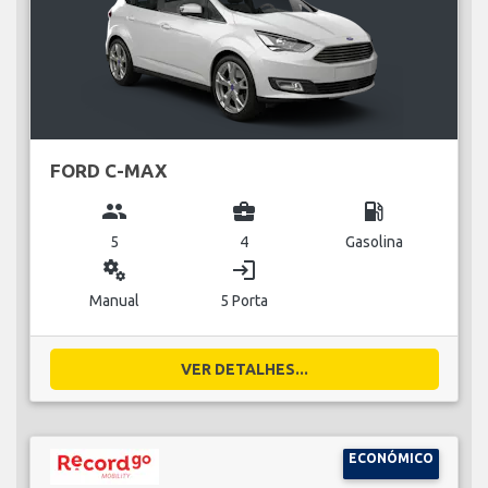
FORD C-MAX
group
business_center
local_gas_station
5
4
Gasolina
miscellaneous_services
login
Manual
5 Porta
VER DETALHES...
ECONÓMICO