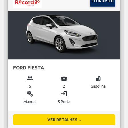
ECONÓMICO
FORD FIESTA
group
business_center
local_gas_station
5
2
Gasolina
miscellaneous_services
login
Manual
5 Porta
VER DETALHES...