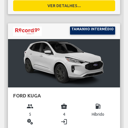
VER DETALHES...
TAMANHO INTERMÉDIO
FORD KUGA
group
business_center
local_gas_station
5
4
Híbrido
miscellaneous_services
login