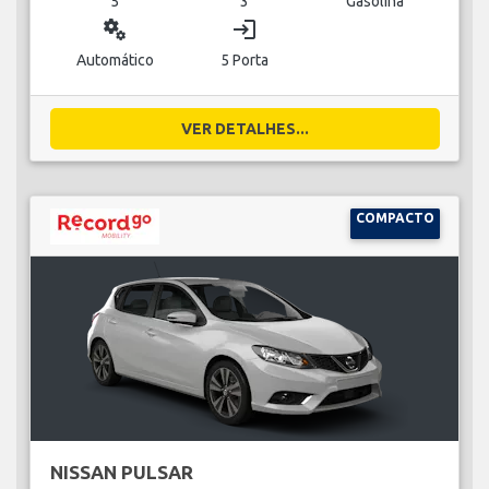
5
3
Gasolina
miscellaneous_services
login
Automático
5 Porta
VER DETALHES...
COMPACTO
NISSAN PULSAR