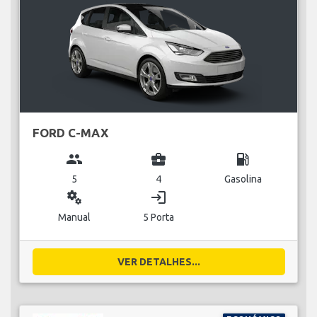
FORD C-MAX
group
business_center
local_gas_station
5
4
Gasolina
miscellaneous_services
login
Manual
5 Porta
VER DETALHES...