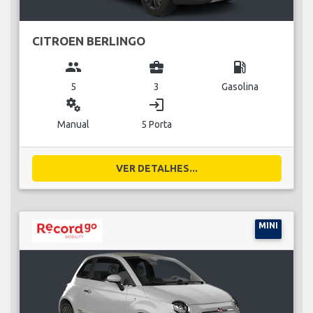
CITROEN BERLINGO
group
business_center
local_gas_station
5
3
Gasolina
miscellaneous_services
login
Manual
5 Porta
VER DETALHES...
MINI