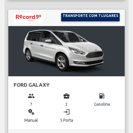
TRANSPORTE COM 7 LUGARES
FORD GALAXY
group
business_center
local_gas_station
7
2
Gasolina
miscellaneous_services
login
Manual
5 Porta