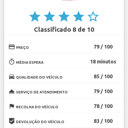
star
star
star
star
star_border
Classificado 8 de 10
credit_card
79 / 100
PREÇO
timer
18 minutos
MÉDIA ESPERA
directions_car
85 / 100
QUALIDADE DO VEÍCULO
room_service
79 / 100
SERVIÇO DE ATENDIMENTO
flag
78 / 100
RECOLHA DO VEÍCULO
beenhere
83 / 100
DEVOLUÇÃO DO VEÍCULO