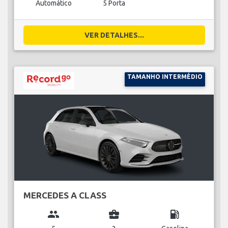
Automático
5 Porta
VER DETALHES...
TAMANHO INTERMÉDIO
MERCEDES A CLASS
group
business_center
local_gas_station