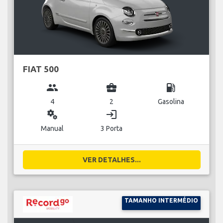
FIAT 500
group
business_center
local_gas_station
4
2
Gasolina
miscellaneous_services
login
Manual
3 Porta
VER DETALHES...
TAMANHO INTERMÉDIO