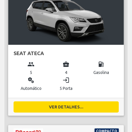
SEAT ATECA
group
business_center
local_gas_station
5
4
Gasolina
miscellaneous_services
login
Automático
5 Porta
VER DETALHES...
COMPACTO