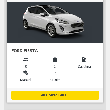
FORD FIESTA
group
business_center
local_gas_station
5
2
Gasolina
miscellaneous_services
login
Manual
5 Porta
VER DETALHES...