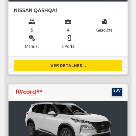
NISSAN QASHQAI
group
business_center
local_gas_station
5
4
Gasolina
miscellaneous_services
login
Manual
5 Porta
VER DETALHES...
SUV