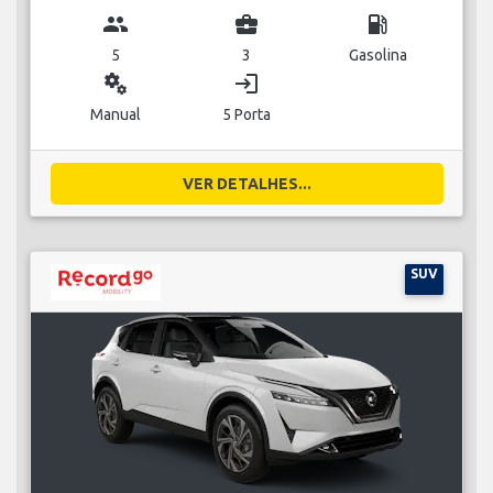
group
business_center
local_gas_station
5
3
Gasolina
miscellaneous_services
login
Manual
5 Porta
VER DETALHES...
SUV