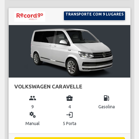
TRANSPORTE COM 9 LUGARES
VOLKSWAGEN CARAVELLE
group
business_center
local_gas_station
9
4
Gasolina
miscellaneous_services
login
Manual
5 Porta