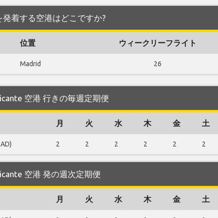
te 空港 を発着する空港はどこですか?
位置
ウィークリーフライト
Madrid
26
 Alicante 空港 行きの毎週定期便
月
火
水
木
金
土
MAD)
2
2
2
2
2
2
 Alicante 空港 発の週次定期便
月
火
水
木
金
土