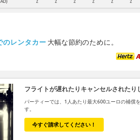
MAD)
2
2
2
2
2
2
.
空港 でのレンタカー
大幅な節約のために。
フライトが遅れたりキャンセルされたり
パーティーでは、1人あたり最大600ユーロの補償
す。
今すぐ請求してください！