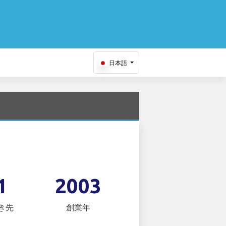
日本語
1
2003
き先
創業年