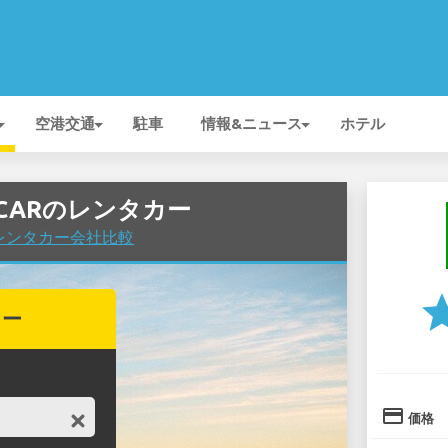
空港交通
駐車
情報&ニュース
ホテル
OPCARのレンタカー
空港でレンタカー会社比較
st
カー
credit_card
価格