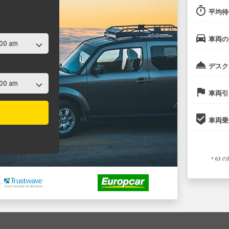
timer
平均待
directions_car
車両の
room_service
デスク
flag
車両引
beenhere
車両乗
* 63