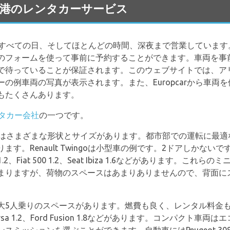
nte 空港のレンタカーサービス
で週のすべての日、そしてほとんどの時間、深夜まで営業していま
のフォームを使って事前に予約することができます。車両を事
で待っていることが保証されます。このウェブサイトでは、ア
の例車両の写真が表示されます。また、Europcarから車両
もたくさんあります。
タカー会社
の一つです。
の車両はさまざまな形状とサイズがあります。都市部での運転に最
す。Renault Twingoは小型車の例です。2ドアしかない
1.2、Fiat 500 1.2、Seat Ibiza 1.6などがあります。
まりますが、荷物のスペースはあまりありませんので、背面に
大5人乗りのスペースがあります。燃費も良く、レンタル料金
Opel Corsa 1.2、Ford Fusion 1.8などがあります。コン