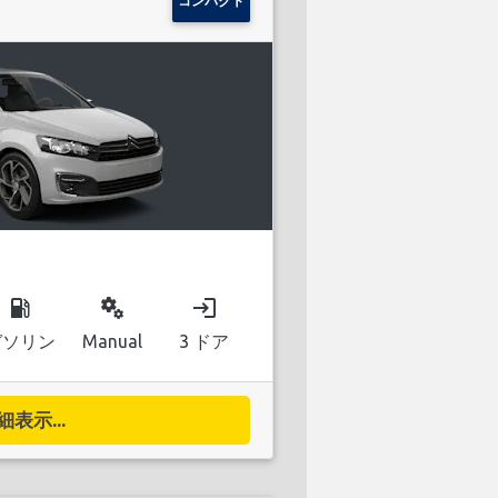
コンパクト
local_gas_station
miscellaneous_services
login
ガソリン
Manual
3 ドア
細表示...