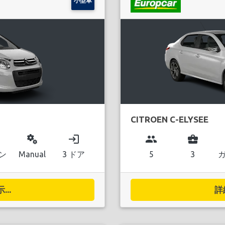
小型車
CITROEN C-ELYSEE
miscellaneous_services
login
group
business_center
ン
Manual
3 ドア
5
3
..
詳