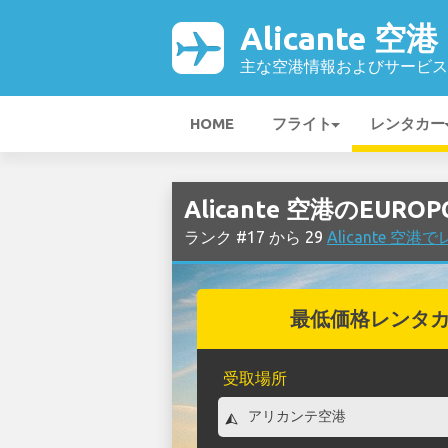
Alicante 空港
主な空港情報およびサービス
HOME
フライト
レンタカー
Alicante 空港のEUR
ランク #17 から 29
Alicante 
最低価格レンタ
受取場所