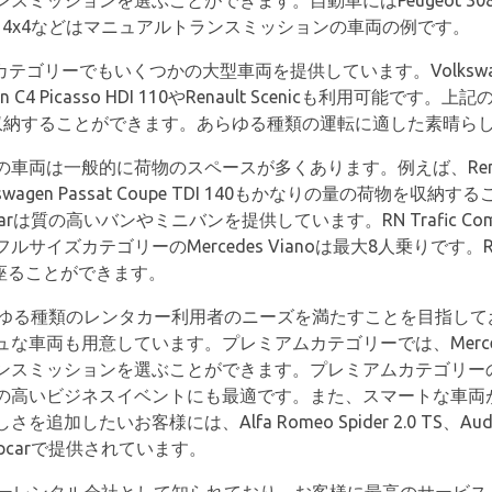
ッションを選ぶことができます。自動車にはPeugeot 308やMer
t Sedici 4x4などはマニュアルトランスミッションの車両の例です。
ateカテゴリーでもいくつかの大型車両を提供しています。Volkswagen Ti
 C4 Picasso HDI 110やRenault Scenicも利用可能
収納することができます。あらゆる種類の運転に適した素晴ら
両は一般的に荷物のスペースが多くあります。例えば、Renaul
agen Passat Coupe TDI 140もかなりの量の荷物を
rは質の高いバンやミニバンを提供しています。RN Trafic Comb
カテゴリーのMercedes Vianoは最大8人乗りです。Renault 
快適に座ることができます。
であらゆる種類のレンタカー利用者のニーズを満たすことを目指し
車両も用意しています。プレミアムカテゴリーでは、Mercedes
ンスミッションを選ぶことができます。プレミアムカテゴリー
の高いビジネスイベントにも最適です。また、スマートな車両
いお客様には、Alfa Romeo Spider 2.0 TS、Audi A5 C
pcarで提供されています。