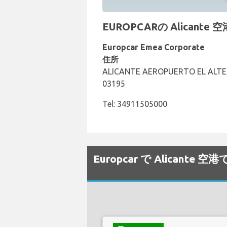
EUROPCARの Alicant
Europcar Emea Corporate
住所
ALICANTE AEROPUERTO EL ALTET
03195
Tel: 34911505000
Europcar で Alican