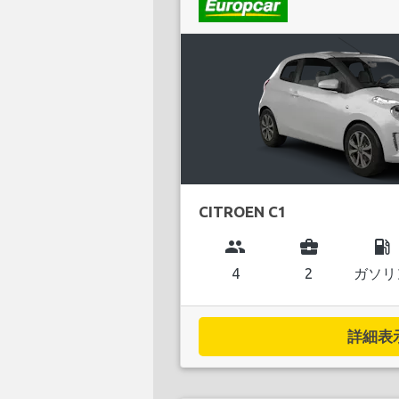
CITROEN C1
group
business_center
local_gas_station
4
2
ガソリ
詳細表示.