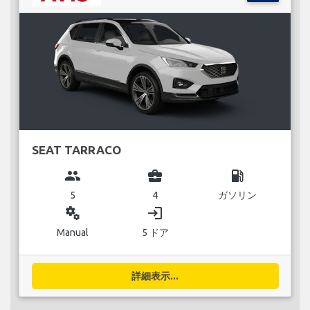
SEAT TARRACO
group
business_center
local_gas_station
5
4
ガソリン
miscellaneous_services
login
Manual
5 ドア
詳細表示...