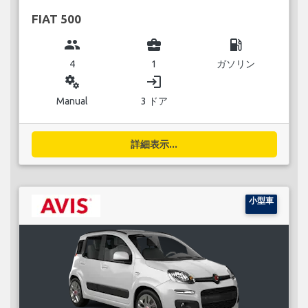
FIAT 500
group
business_center
local_gas_station
4
1
ガソリン
miscellaneous_services
login
Manual
3 ドア
詳細表示...
小型車