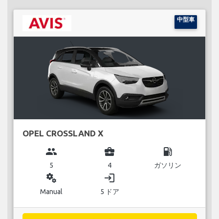
中型車
OPEL CROSSLAND X
group
business_center
local_gas_station
5
4
ガソリン
miscellaneous_services
login
Manual
5 ドア