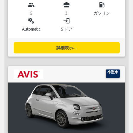
group
business_center
local_gas_station
5
3
ガソリン
miscellaneous_services
login
Automatic
5 ドア
詳細表示...
小型車