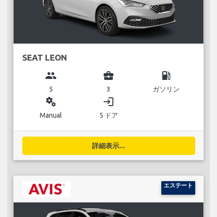
SEAT LEON
group
business_center
local_gas_station
5
3
ガソリン
miscellaneous_services
login
Manual
5 ドア
詳細表示...
エステート