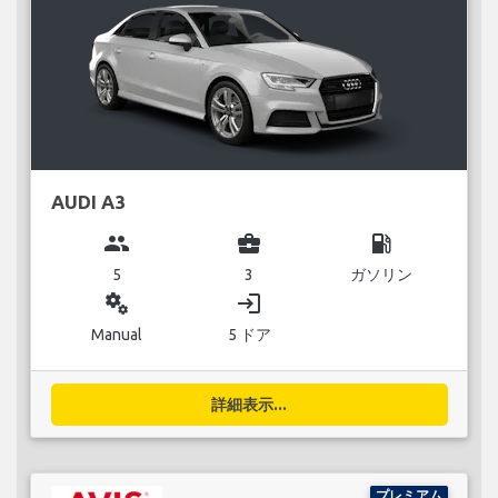
AUDI A3
group
business_center
local_gas_station
5
3
ガソリン
miscellaneous_services
login
Manual
5 ドア
詳細表示...
プレミアム