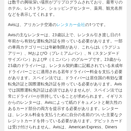
は数千の興味深い場所がプリプログラムされており、最寄りの
ホテル、レストラン、ショッピングセンター、薬局、観光名所
などを表示してくれます。
Avisは、アリカンテ空港の
レンタカー会社
の1つです。
Avisの主なレンターは、23歳以上で、レンタル引き渡し日の1
年前から有効な運転免許証を持っている必要があります。一部
の車両カテゴリーには年齢制限があり、これらはL（ラグジュ
アリー）、MおよびO（プレミアムバン）、N（スタンダード
サイズバン）およびP（ミニバン）のグループです。23歳から
25歳のドライバーは、レンタル契約書に記載されている未成年
ドライバーごとに適用される若年ドライバー料金を支払う必要
があります。スペイン法では、ドライバーは居住国の有効な運
転免許証と国際運転免許証を持っている必要があります。Avis
では国際運転免許証は必須ではありませんが、スペイン法では
常にドライバーが所持していることが求められます。イギリス
からのレンターは、Avisによって紙のドキュメントと耐久性の
あるカード部分の両方を提示する必要があります。レンター
は、レンタル料金を支払うために自分の名前のついた主要なク
レジットカードを持っている必要があります。デビットカード
は受け付けられません。Avisは、American Express、Diners