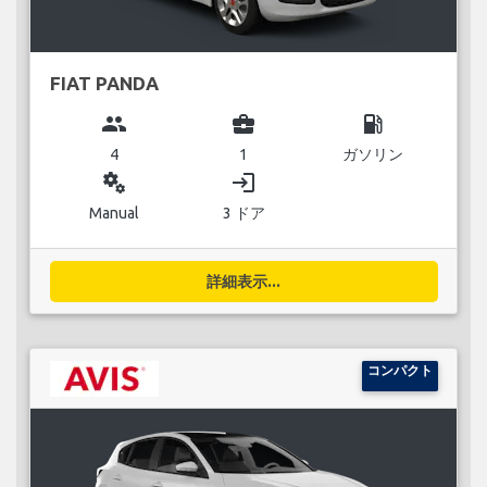
FIAT PANDA
group
business_center
local_gas_station
4
1
ガソリン
miscellaneous_services
login
Manual
3 ドア
詳細表示...
コンパクト