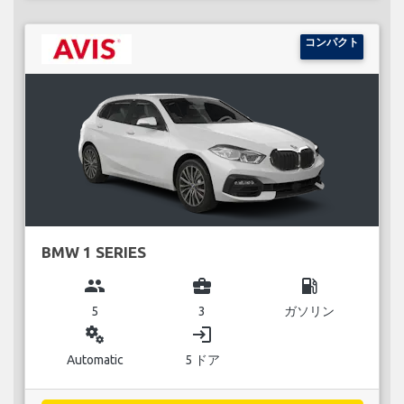
コンパクト
BMW 1 SERIES
group
business_center
local_gas_station
5
3
ガソリン
miscellaneous_services
login
Automatic
5 ドア