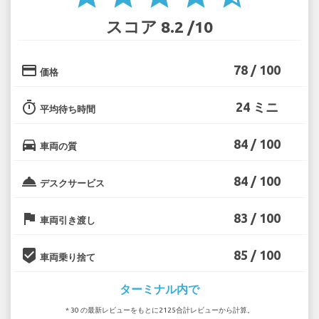
スコア 8.2 /10
credit_card
78 / 100
価格
timer
24 ミニ
平均待ち時間
directions_car
84 / 100
車両の質
room_service
84 / 100
デスクサービス
flag
83 / 100
車両引き渡し
beenhere
85 / 100
車両乗り捨て
ターミナル内で
* 30 の最新レビューをもとに2125合計レビューから計算。