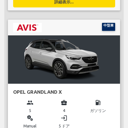
詳細表示...
中型車
OPEL GRANDLAND X
group
business_center
local_gas_station
5
4
ガソリン
miscellaneous_services
login
Manual
5 ドア