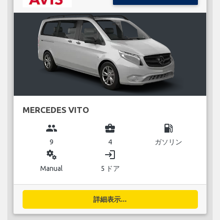
MERCEDES VITO
group
business_center
local_gas_station
9
4
ガソリン
miscellaneous_services
login
Manual
5 ドア
詳細表示...