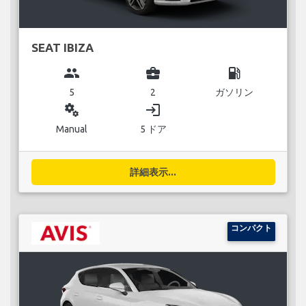
SEAT IBIZA
group
business_center
local_gas_station
5
2
ガソリン
miscellaneous_services
login
Manual
5 ドア
詳細表示...
コンパクト