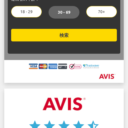
18 - 29
70+
30 - 69
検索
star
star
star
star
star_half