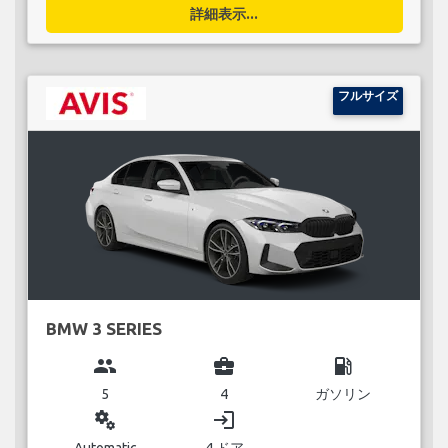
詳細表示...
フルサイズ
BMW 3 SERIES
group
business_center
local_gas_station
5
4
ガソリン
miscellaneous_services
login