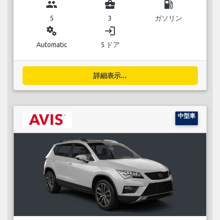
group
business_center
local_gas_station
5
3
ガソリン
miscellaneous_services
login
Automatic
5 ドア
詳細表示...
中型車