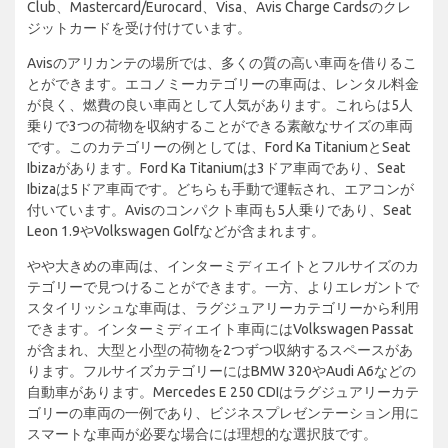
Club、Mastercard/Eurocard、Visa、Avis Charge Cardsのクレ
ジットカードを受け付けています。
Avisのアリカンテの場所では、多くの質の高い車両を借りるこ
とができます。エコノミーカテゴリーの車両は、レンタル料金
が良く、燃費の良い車両として人気があります。これらは5人
乗りで3つの荷物を収納することができる素敵なサイズの車両
です。このカテゴリーの例としては、Ford Ka TitaniumとSeat
Ibizaがあります。Ford Ka Titaniumは3ドア車両であり、Seat
Ibizaは5ドア車両です。どちらも手動で運転され、エアコンが
付いています。Avisのコンパクト車両も5人乗りであり、Seat
Leon 1.9やVolkswagen Golfなどが含まれます。
やや大きめの車両は、インターミディエイトとフルサイズのカ
テゴリーで見つけることができます。一方、よりエレガントで
スタイリッシュな車両は、ラグジュアリーカテゴリーから利用
できます。インターミディエイト車両にはVolkswagen Passat
が含まれ、大型と小型の荷物を2つずつ収納するスペースがあ
ります。フルサイズカテゴリーにはBMW 320やAudi A6などの
自動車があります。Mercedes E 250 CDIはラグジュアリーカテ
ゴリーの車両の一例であり、ビジネスプレゼンテーション用に
スマートな車両が必要な場合には理想的な選択肢です。