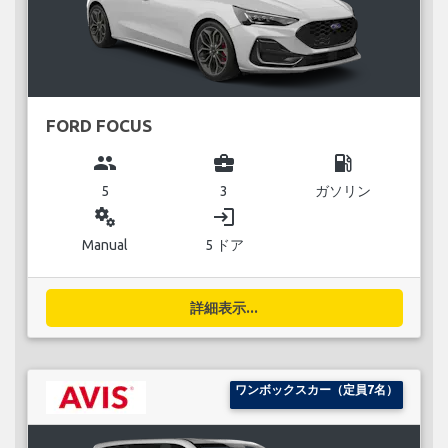
FORD FOCUS
group
business_center
local_gas_station
5
3
ガソリン
miscellaneous_services
login
Manual
5 ドア
詳細表示...
ワンボックスカー（定員7名）