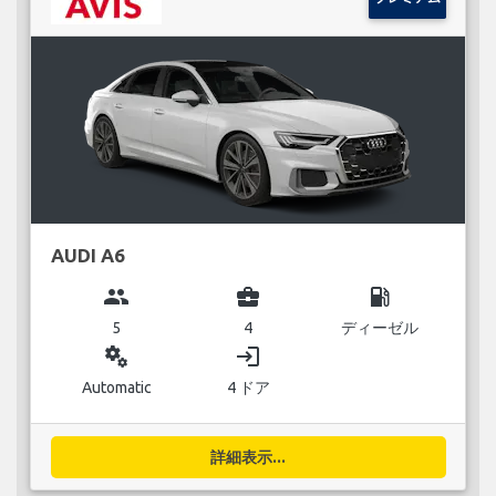
AUDI A6
group
business_center
local_gas_station
5
4
ディーゼル
miscellaneous_services
login
Automatic
4 ドア
詳細表示...