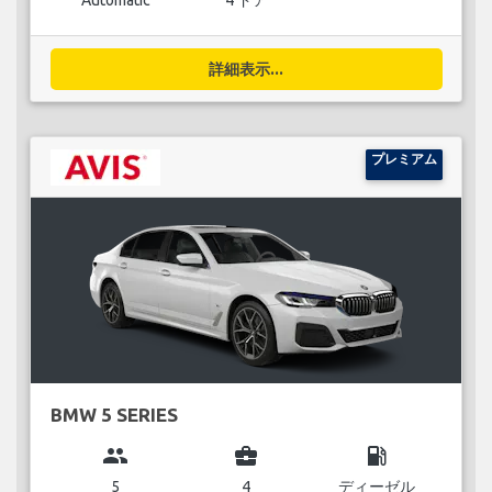
Automatic
4 ドア
詳細表示...
プレミアム
BMW 5 SERIES
group
business_center
local_gas_station
5
4
ディーゼル