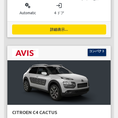
miscellaneous_services
login
Automatic
4 ドア
詳細表示...
コンパクト
CITROEN C4 CACTUS