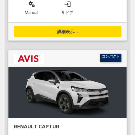
miscellaneous_services
login
Manual
5 ドア
詳細表示...
コンパクト
RENAULT CAPTUR