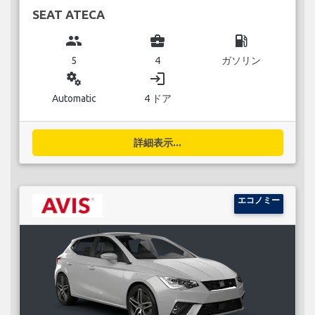
SEAT ATECA
group
business_center
local_gas_station
5
4
ガソリン
miscellaneous_services
login
Automatic
4 ドア
詳細表示...
エコノミー