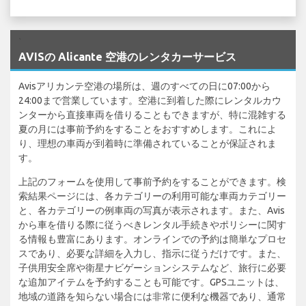
`
AVISの Alicante 空港のレンタカーサービス
Avisアリカンテ空港の場所は、週のすべての日に07:00から
24:00まで営業しています。空港に到着した際にレンタルカウ
ンターから直接車両を借りることもできますが、特に混雑する
夏の月には事前予約をすることをおすすめします。これによ
り、理想の車両が到着時に準備されていることが保証されま
す。
上記のフォームを使用して事前予約をすることができます。検
索結果ページには、各カテゴリーの利用可能な車両カテゴリー
と、各カテゴリーの例車両の写真が表示されます。また、Avis
から車を借りる際に従うべきレンタル手続きやポリシーに関す
る情報も豊富にあります。オンラインでの予約は簡単なプロセ
スであり、必要な詳細を入力し、指示に従うだけです。また、
子供用安全席や衛星ナビゲーションシステムなど、旅行に必要
な追加アイテムを予約することも可能です。GPSユニットは、
地域の道路を知らない場合には非常に便利な機器であり、通常