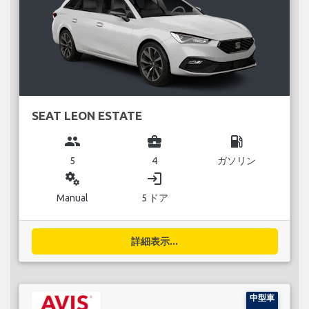
SEAT LEON ESTATE
group
business_center
local_gas_station
5
4
ガソリン
miscellaneous_services
login
Manual
5 ドア
詳細表示...
中型車