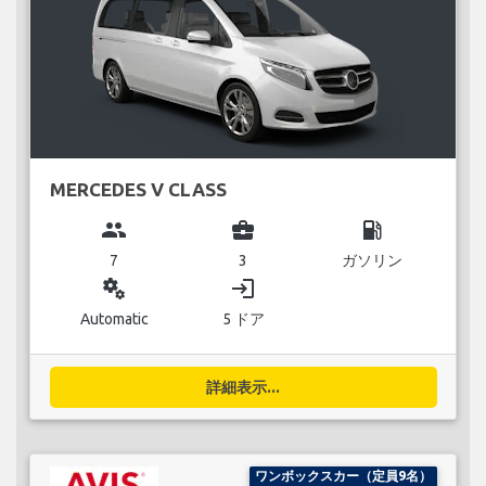
MERCEDES V CLASS
group
business_center
local_gas_station
7
3
ガソリン
miscellaneous_services
login
Automatic
5 ドア
詳細表示...
ワンボックスカー（定員9名）