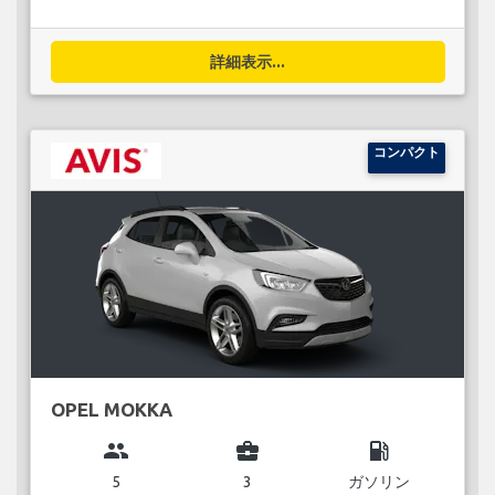
詳細表示...
コンパクト
OPEL MOKKA
group
business_center
local_gas_station
5
3
ガソリン