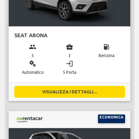
SEAT ARONA
group
business_center
local_gas_station
5
3
Benzina
miscellaneous_services
login
Automatico
5 Porta
VISUALIZZA I DETTAGLI...
ECONOMICA