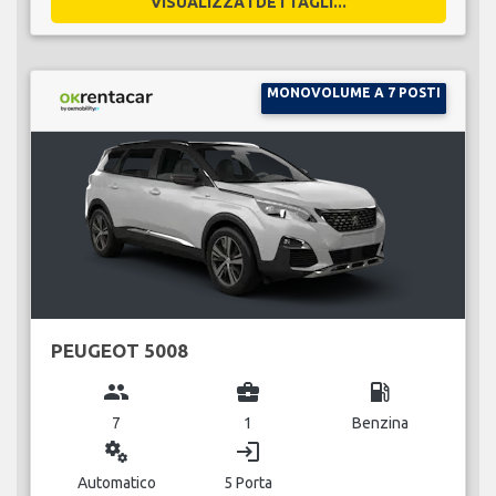
VISUALIZZA I DETTAGLI...
MONOVOLUME A 7 POSTI
PEUGEOT 5008
group
business_center
local_gas_station
7
1
Benzina
miscellaneous_services
login
Automatico
5 Porta