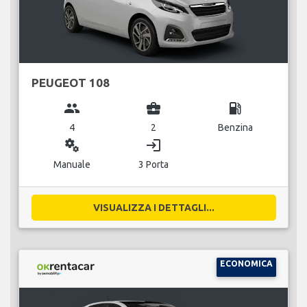
PEUGEOT 108
group
business_center
local_gas_station
4
2
Benzina
miscellaneous_services
login
Manuale
3 Porta
VISUALIZZA I DETTAGLI...
ECONOMICA