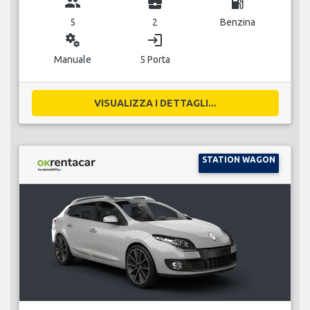
group
business_center
local_gas_station
5
2
Benzina
miscellaneous_services
login
Manuale
5 Porta
VISUALIZZA I DETTAGLI...
STATION WAGON