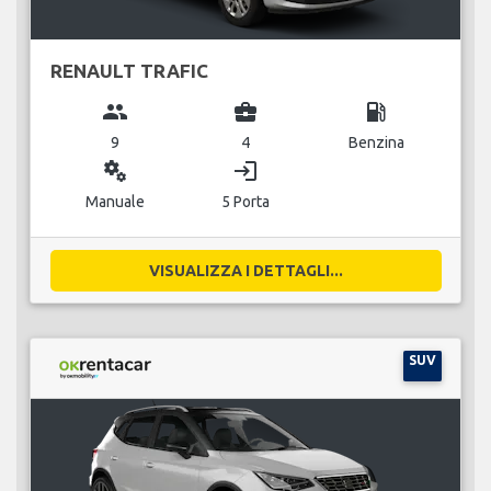
RENAULT TRAFIC
group
business_center
local_gas_station
9
4
Benzina
miscellaneous_services
login
Manuale
5 Porta
VISUALIZZA I DETTAGLI...
SUV