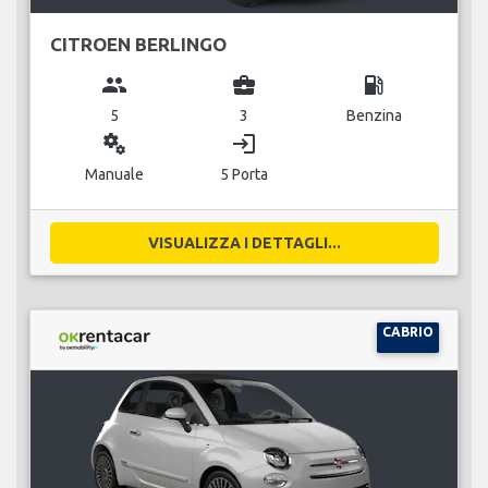
CITROEN BERLINGO
group
business_center
local_gas_station
5
3
Benzina
miscellaneous_services
login
Manuale
5 Porta
VISUALIZZA I DETTAGLI...
CABRIO