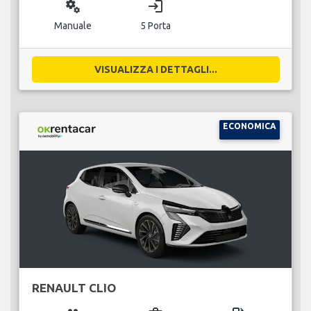
miscellaneous_services
login
Manuale
5 Porta
VISUALIZZA I DETTAGLI...
ECONOMICA
RENAULT CLIO