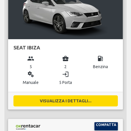
SEAT IBIZA
group
business_center
local_gas_station
5
2
Benzina
miscellaneous_services
login
Manuale
5 Porta
VISUALIZZA I DETTAGLI...
COMPATTA