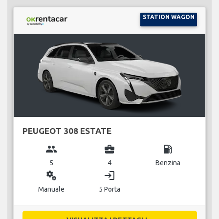
STATION WAGON
PEUGEOT 308 ESTATE
group
business_center
local_gas_station
5
4
Benzina
miscellaneous_services
login
Manuale
5 Porta