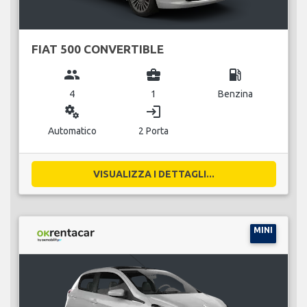
FIAT 500 CONVERTIBLE
group
business_center
local_gas_station
4
1
Benzina
miscellaneous_services
login
Automatico
2 Porta
VISUALIZZA I DETTAGLI...
MINI