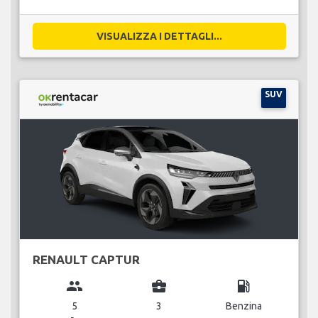
VISUALIZZA I DETTAGLI...
SUV
RENAULT CAPTUR
group
business_center
local_gas_station
5
3
Benzina