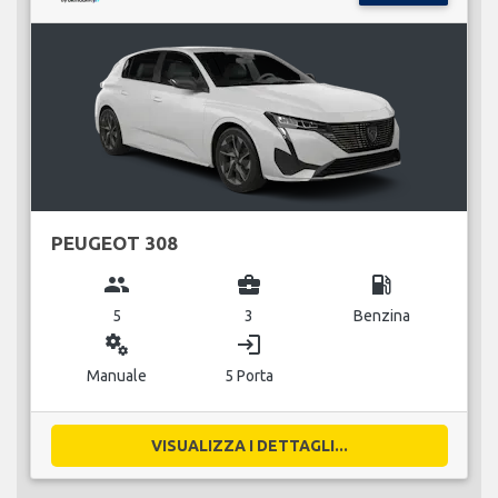
PEUGEOT 308
group
business_center
local_gas_station
5
3
Benzina
miscellaneous_services
login
Manuale
5 Porta
VISUALIZZA I DETTAGLI...