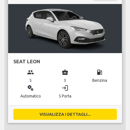
SEAT LEON
group
business_center
local_gas_station
5
3
Benzina
miscellaneous_services
login
Automatico
5 Porta
VISUALIZZA I DETTAGLI...