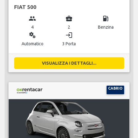
FIAT 500
group
business_center
local_gas_station
4
2
Benzina
miscellaneous_services
login
Automatico
3 Porta
VISUALIZZA I DETTAGLI...
CABRIO