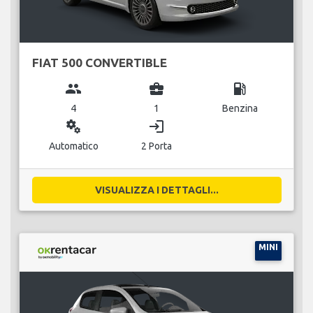
FIAT 500 CONVERTIBLE
group
business_center
local_gas_station
4
1
Benzina
miscellaneous_services
login
Automatico
2 Porta
VISUALIZZA I DETTAGLI...
MINI