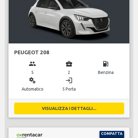
PEUGEOT 208
group
business_center
local_gas_station
5
2
Benzina
miscellaneous_services
login
Automatico
5 Porta
VISUALIZZA I DETTAGLI...
COMPATTA