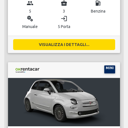
group
business_center
local_gas_station
5
3
Benzina
miscellaneous_services
login
Manuale
5 Porta
VISUALIZZA I DETTAGLI...
MINI