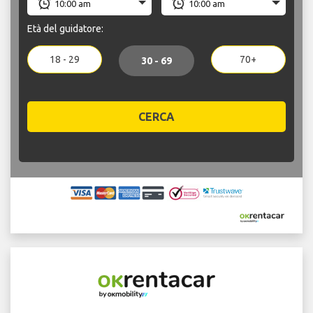
Età del guidatore:
18 - 29
70+
30 - 69
CERCA