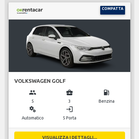
COMPATTA
VOLKSWAGEN GOLF
group
business_center
local_gas_station
5
3
Benzina
miscellaneous_services
login
Automatico
5 Porta
VISUALIZZA I DETTAGLI...