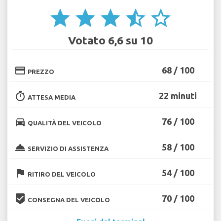
star
star
star
star_half
star_border
Votato 6,6 su 10
credit_card
68 / 100
PREZZO
timer
22 minuti
ATTESA MEDIA
directions_car
76 / 100
QUALITÀ DEL VEICOLO
room_service
58 / 100
SERVIZIO DI ASSISTENZA
flag
54 / 100
RITIRO DEL VEICOLO
beenhere
70 / 100
CONSEGNA DEL VEICOLO