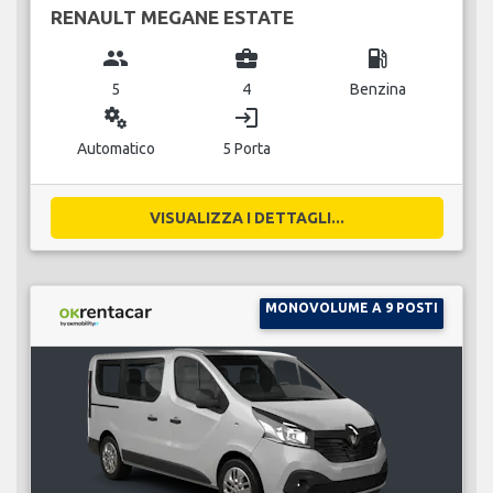
RENAULT MEGANE ESTATE
group
business_center
local_gas_station
5
4
Benzina
miscellaneous_services
login
Automatico
5 Porta
VISUALIZZA I DETTAGLI...
MONOVOLUME A 9 POSTI