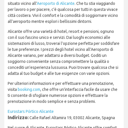
situato vicino all'
Aeroporto di Alicante
. Che tu stia viaggiando
per lavoro o per piacere, c'è qualcosa per tutti in questa vivace
città costiera. Vivi il comfort e la comodità di soggiornare vicino
all'aeroporto mentre esplori i bellissimi dintorni.
Alicante offre una varietà di hotel, resort e pensioni, ognuno
con il suo fascino unico e servizi. Dai luoghi economici alle
sistemazioni di lusso, troverai l'opzione perfetta per soddisfare
le tue preferenze. I prezzi degli hotel vicino all'Aeroporto di
Alicante variano, per adattarsi a diversi budget. Goditi un
soggiorno conveniente senza compromettere la qualità o
concediti un'esperienza lussuosa. Puoi trovare qualcosa che si
adatta al tuo budget e alle tue esigenze con varie opzioni.
Per ulteriori informazioni e per effettuare una prenotazione,
visita
booking.com
, che offre un'interfaccia facile da usare che
ti consente di sfogliare numerose opzioni e effettuare la
prenotazione in modo semplice e senza problemi.
Eurostars Pórtico Alicante
Indirizzo:
Calle Rafael Altamira 19, 03002 Alicante, Spagna
Nel cuore di Alicante, Eurostars Pórtico Alicante offre comfort