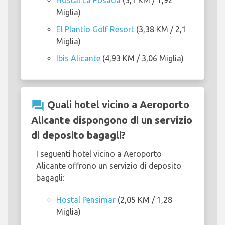
Hostal La Posada
(3,1 KM / 1,92
Miglia)
El Plantío Golf Resort
(3,38 KM / 2,1
Miglia)
Ibis Alicante
(4,93 KM / 3,06 Miglia)
question_answer
Quali hotel vicino a Aeroporto
Alicante dispongono di un servizio
di deposito bagagli?
I seguenti hotel vicino a Aeroporto
Alicante offrono un servizio di deposito
bagagli:
Hostal Pensimar
(2,05 KM / 1,28
Miglia)