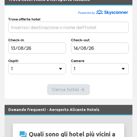
Domande frequenti - Aeroporto Alicante Hotels
question_answer
Quali sono gli hotel più vicini a