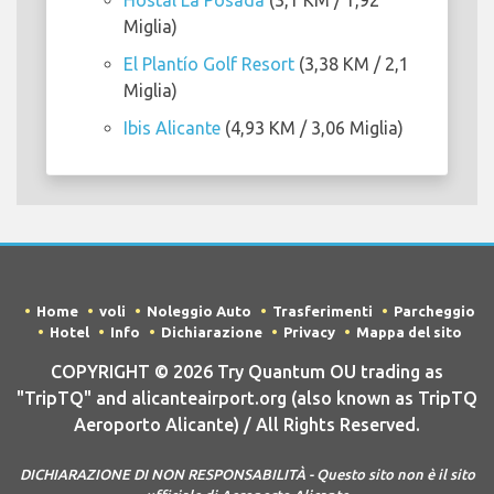
Hostal La Posada
(3,1 KM / 1,92
Miglia)
El Plantío Golf Resort
(3,38 KM / 2,1
Miglia)
Ibis Alicante
(4,93 KM / 3,06 Miglia)
Home
voli
Noleggio Auto
Trasferimenti
Parcheggio
Hotel
Info
Dichiarazione
Privacy
Mappa del sito
COPYRIGHT © 2026 Try Quantum OU trading as
"TripTQ" and alicanteairport.org (also known as TripTQ
Aeroporto Alicante) / All Rights Reserved.
DICHIARAZIONE DI NON RESPONSABILITÀ - Questo sito non è il sito