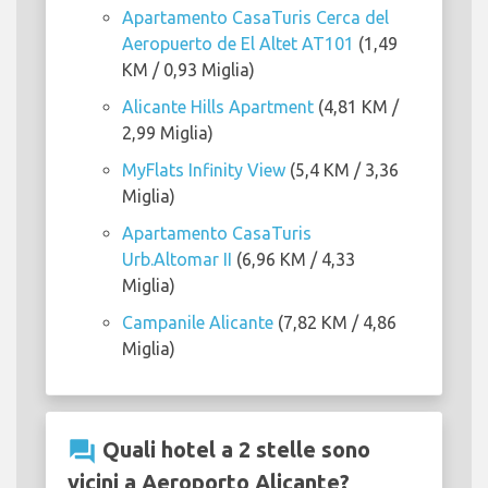
Apartamento CasaTuris Cerca del
Aeropuerto de El Altet AT101
(1,49
KM / 0,93 Miglia)
Alicante Hills Apartment
(4,81 KM /
2,99 Miglia)
MyFlats Infinity View
(5,4 KM / 3,36
Miglia)
Apartamento CasaTuris
Urb.Altomar II
(6,96 KM / 4,33
Miglia)
Campanile Alicante
(7,82 KM / 4,86
Miglia)
question_answer
Quali hotel a 2 stelle sono
vicini a Aeroporto Alicante?