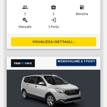
group
business_center
local_gas_station
5
3
Benzina
miscellaneous_services
login
Manuale
5 Porta
VISUALIZZA I DETTAGLI...
MONOVOLUME A 7 POSTI