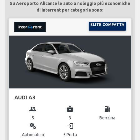
Su Aeroporto Alicante le auto a noleggio più economiche
di Interrent per categoria sono:
ELITE COMPATTA
AUDI A3
group
business_center
local_gas_station
5
3
Benzina
miscellaneous_services
login
Automatico
5 Porta