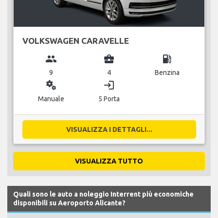
VOLKSWAGEN CARAVELLE
group
business_center
local_gas_station
9
4
Benzina
miscellaneous_services
login
Manuale
5 Porta
VISUALIZZA I DETTAGLI...
VISUALIZZA TUTTO
Quali sono le auto a noleggio Interrent più economiche
disponibili su Aeroporto Alicante?