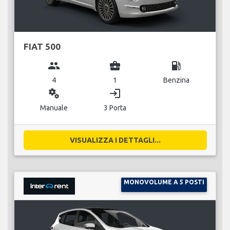
FIAT 500
group
business_center
local_gas_station
4
1
Benzina
miscellaneous_services
login
Manuale
3 Porta
VISUALIZZA I DETTAGLI...
MONOVOLUME A 5 POSTI