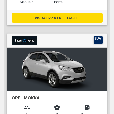
Manuale
5 Porta
VISUALIZZA I DETTAGLI...
SUV
OPEL MOKKA
group
business_center
local_gas_station