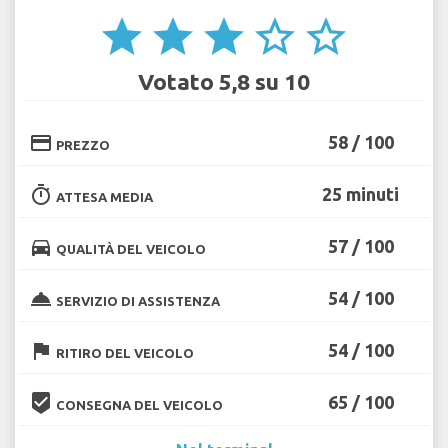
star
star
star
star_border
star_border
Votato 5,8 su 10
credit_card
58 / 100
PREZZO
timer
25 minuti
ATTESA MEDIA
directions_car
57 / 100
QUALITÀ DEL VEICOLO
room_service
54 / 100
SERVIZIO DI ASSISTENZA
flag
54 / 100
RITIRO DEL VEICOLO
beenhere
65 / 100
CONSEGNA DEL VEICOLO