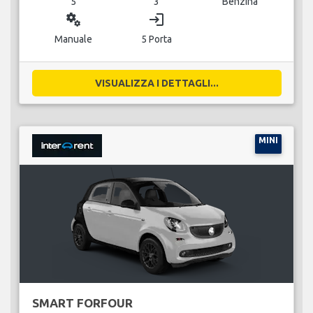
5
3
Benzina
miscellaneous_services
login
Manuale
5 Porta
VISUALIZZA I DETTAGLI...
MINI
SMART FORFOUR