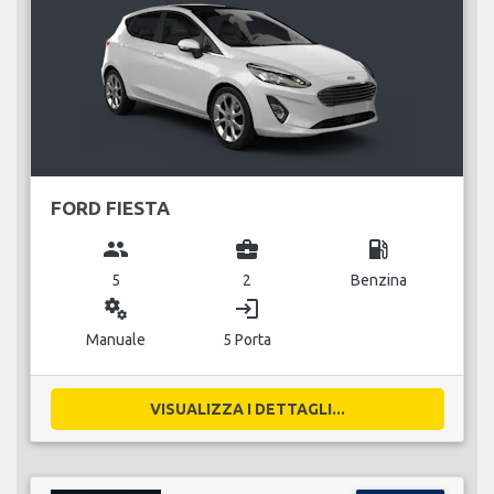
FORD FIESTA
group
business_center
local_gas_station
5
2
Benzina
miscellaneous_services
login
Manuale
5 Porta
VISUALIZZA I DETTAGLI...