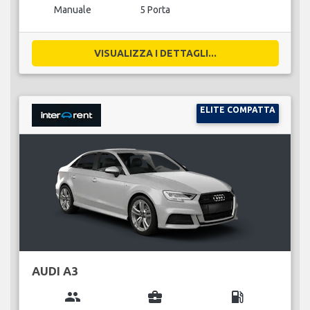
Manuale
5 Porta
VISUALIZZA I DETTAGLI...
ELITE COMPATTA
AUDI A3
group
business_center
local_gas_station