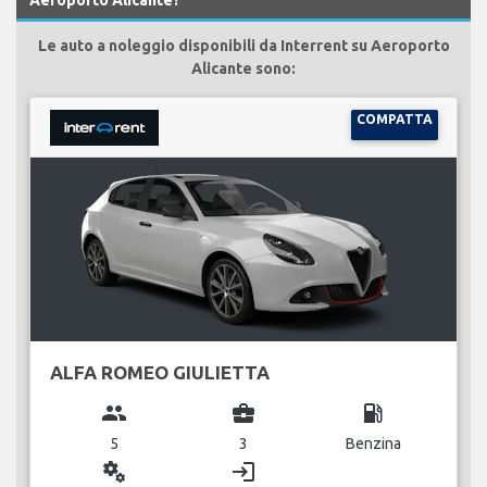
Le auto a noleggio disponibili da Interrent su Aeroporto
Alicante sono:
COMPATTA
ALFA ROMEO GIULIETTA
group
business_center
local_gas_station
5
3
Benzina
miscellaneous_services
login