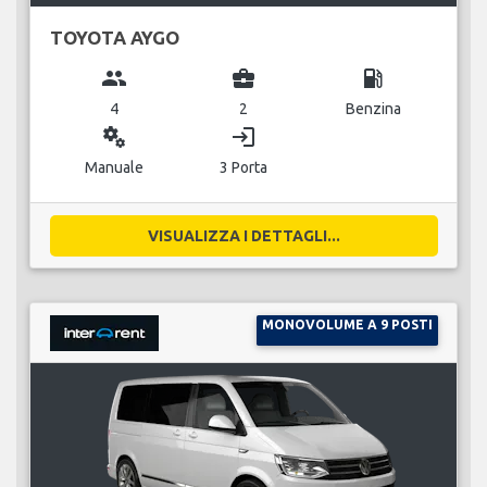
TOYOTA AYGO
group
business_center
local_gas_station
4
2
Benzina
miscellaneous_services
login
Manuale
3 Porta
VISUALIZZA I DETTAGLI...
MONOVOLUME A 9 POSTI