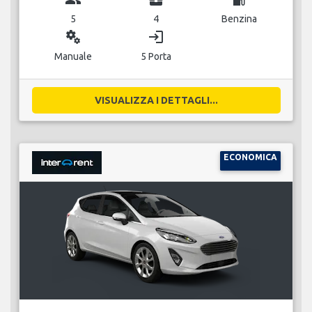
5
4
Benzina
miscellaneous_services
login
Manuale
5 Porta
VISUALIZZA I DETTAGLI...
ECONOMICA