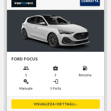
COMPATTA
FORD FOCUS
group
business_center
local_gas_station
5
3
Benzina
miscellaneous_services
login
Manuale
5 Porta
VISUALIZZA I DETTAGLI...