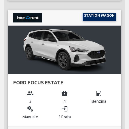
STATION WAGON
FORD FOCUS ESTATE
group
business_center
local_gas_station
5
4
Benzina
miscellaneous_services
login
Manuale
5 Porta