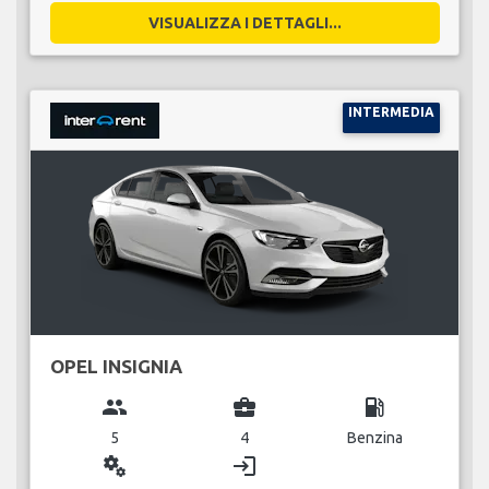
VISUALIZZA I DETTAGLI...
INTERMEDIA
OPEL INSIGNIA
group
business_center
local_gas_station
5
4
Benzina
miscellaneous_services
login