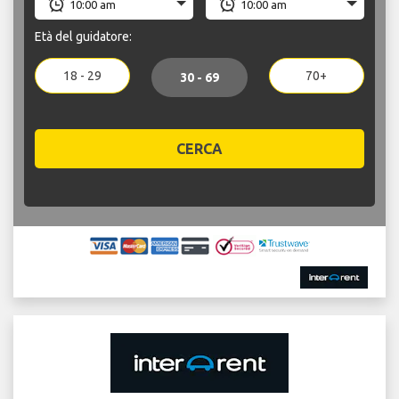
Età del guidatore:
18 - 29
70+
30 - 69
CERCA