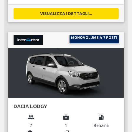
VISUALIZZA I DETTAGLI...
MONOVOLUME A 7 POSTI
DACIA LODGY
group
business_center
local_gas_station
7
1
Benzina