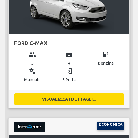
FORD C-MAX
group
business_center
local_gas_station
5
4
Benzina
miscellaneous_services
login
Manuale
5 Porta
VISUALIZZA I DETTAGLI...
ECONOMICA