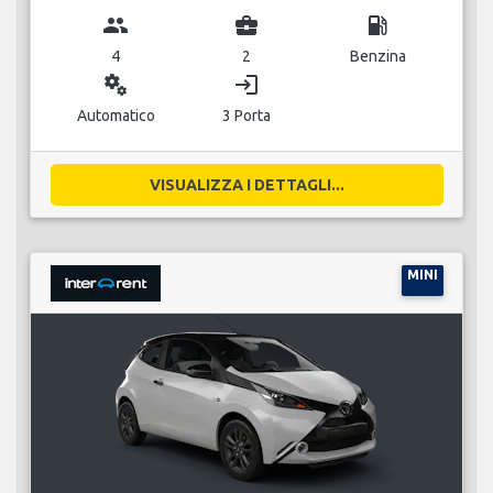
group
business_center
local_gas_station
4
2
Benzina
miscellaneous_services
login
Automatico
3 Porta
VISUALIZZA I DETTAGLI...
MINI