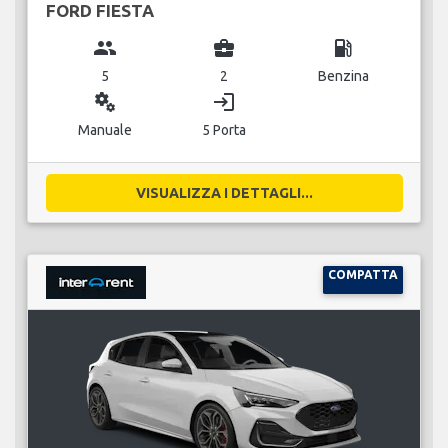
FORD FIESTA
group
business_center
local_gas_station
5
2
Benzina
miscellaneous_services
login
Manuale
5 Porta
VISUALIZZA I DETTAGLI...
COMPATTA