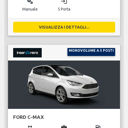
miscellaneous_services
login
Manuale
5 Porta
VISUALIZZA I DETTAGLI...
MONOVOLUME A 5 POSTI
FORD C-MAX
group
business_center
local_gas_station