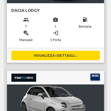
DACIA LODGY
group
business_center
local_gas_station
7
1
Benzina
miscellaneous_services
login
Manuale
5 Porta
VISUALIZZA I DETTAGLI...
MINI