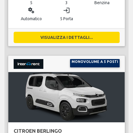
5
3
Benzina
miscellaneous_services
login
Automatico
5 Porta
VISUALIZZA I DETTAGLI...
MONOVOLUME A 5 POSTI
CITROEN BERLINGO