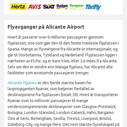
Flyavganger på Alicante Airport
Hvert år passerer over ti millioner passasjerer gjennom
flyplassen, noe som gjør den til den femte travleste flyplassen i
Spania. Mange av flyvningene fra Alicante er internasjonale, og
går til Storbritannia, Tyskland og Nederland. Flyplassen ligger i
nærheten av Elche, og er bare 9 km, eller 5,6 miles fra Alicante.
Selv om den er mindre enn Malaga flyplass, har Alicante alle
fasiliteter som avreisende passasjerer trenger.
Alicante flyplass
er den fjerde største basen for
lavprisgiganten Ryanair, som betjener flertallet av
destinasjonene fra flyplassen (totalt 59). Hvert år transporterer
Ryanair over to millioner passasjerer til mange
verdensomspennende destinasjoner som Glasgow-Prestwick,
Bologna, London-Stansted, London-Gatwick, Hahn, Bergamo-
Orio al Serio, Birmingham, Sevilla, Treviso, Liverpool, Bristol,
Göteborg-City, og mange flere. Det nest største flyselskapet på