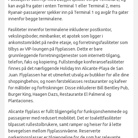
kan avgå fra gater i enten Terminal 1 eller Terminal 2, mens
Ryanair-passasjerer sjekker inn på Terminal 1 og avgår fra gater
innenfor begge terminalene.
Fasiliteter innenfor terminalene inkluderer postkontor,
vekslingsboder, minibanker, et apotek som ligger i
ankomstområdet på nedre etasje, og forretningsfasiliteter som
tilbys av VIP-loungen på flyplassen. Dette er bare
grunnleggende forretningstjenester som internett-tilgang,
telefon, faks og kopiering. Fullstendige konferansefasiliteter
finnes på det nærliggende Holiday Inn Alicante-Playa de San
Juan. Flyplassen har et utmerket utvalg av butikker for alle dine
shoppingbehov, og noen førsteklasses restauranter og kafeer
for måltider og forfriskninger. Disse inkluderer Bill Bentley Pub,
Burger King, Haagen Dazs, Restaurante El Palmeral og
Plantaciones.
Alicante flyplass er fullt tilgjengelig for funksjonshemmede og
passasjerer med redusert mobilitet. Det er toalettfasiliteter
tilpasset rullestolbrukere, samt ramper og heiser for å lette
bevegelsen mellom flyplassnivåene. Reserverte
parkeringsplasser er tilgjengelige for de som har relevante