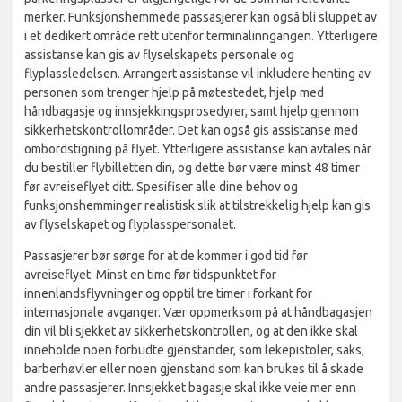
merker. Funksjonshemmede passasjerer kan også bli sluppet av
i et dedikert område rett utenfor terminalinngangen. Ytterligere
assistanse kan gis av flyselskapets personale og
flyplassledelsen. Arrangert assistanse vil inkludere henting av
personen som trenger hjelp på møtestedet, hjelp med
håndbagasje og innsjekkingsprosedyrer, samt hjelp gjennom
sikkerhetskontrollområder. Det kan også gis assistanse med
ombordstigning på flyet. Ytterligere assistanse kan avtales når
du bestiller flybilletten din, og dette bør være minst 48 timer
før avreiseflyet ditt. Spesifiser alle dine behov og
funksjonshemminger realistisk slik at tilstrekkelig hjelp kan gis
av flyselskapet og flyplasspersonalet.
Passasjerer bør sørge for at de kommer i god tid før
avreiseflyet. Minst en time før tidspunktet for
innenlandsflyvninger og opptil tre timer i forkant for
internasjonale avganger. Vær oppmerksom på at håndbagasjen
din vil bli sjekket av sikkerhetskontrollen, og at den ikke skal
inneholde noen forbudte gjenstander, som lekepistoler, saks,
barberhøvler eller noen gjenstand som kan brukes til å skade
andre passasjerer. Innsjekket bagasje skal ikke veie mer enn