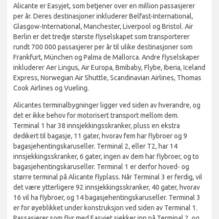
Alicante er Easyjet, som betjener over en million passasjerer
per år. Deres destinasjoner inkluderer Belfast-International,
Glasgow-International, Manchester, Liverpool og Bristol. Air
Berlin er det tredje største flyselskapet som transporterer
rundt 700 000 passasjerer per år til ulike destinasjoner som
Frankfurt, München og Palma de Mallorca. Andre flyselskaper
inkluderer Aer Lingus, Air Europa, Bmibaby, Flybe, Iberia, Iceland
Express, Norwegian Air Shuttle, Scandinavian Airlines, Thomas
Cook Airlines og Vueling.
Alicantes terminalbygninger ligger ved siden av hverandre, og
det er ikke behov for motorisert transport mellom dem.
Terminal 1 har 38 innsjekkingsskranker, pluss en ekstra
dedikert til bagasje, 11 gater, hvorav fem har flybroer og 9
bagasjehentingskaruseller. Terminal 2, eller T2, har 14
innsjekkingsskranker, 6 gater, ingen av dem har flybroer, og to
bagasjehentingskaruseller. Terminal 1 er derfor hoved- og
større terminal på Alicante flyplass. Når Terminal 3 er ferdig, vil
det være ytterligere 92 innsjekkingsskranker, 40 gater, hvorav
16 vil ha flybroer, og 14 bagasjehentingskaruseller. Terminal 3
er for øyeblikket under konstruksjon ved siden av Terminal 1.
Passasjerer som flyr med Easyjet sjekker inn på Terminal 2, og