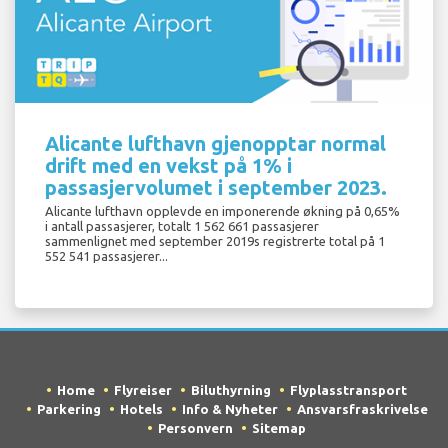
Alicante lufthavn gjenopptar normal
drift med en vekst på 1% i
passasjervolumet i september 2023.
Alicante lufthavn opplevde en imponerende økning på 0,65%
i antall passasjerer, totalt 1 562 661 passasjerer
sammenlignet med september 2019s registrerte total på 1
552 541 passasjerer...
Home
Flyreiser
Biluthyrning
Flyplasstransport
Parkering
Hotels
Info & Nyheter
Ansvarsfraskrivelse
Personvern
Sitemap