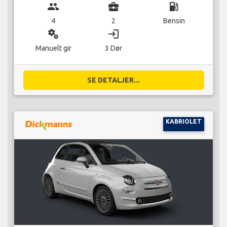
group
business_center
local_gas_station
4
2
Bensin
miscellaneous_services
login
Manuelt gir
3 Dør
SE DETALJER...
KABRIOLET