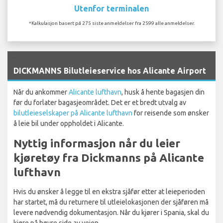
Utenfor terminalen
*Kalkulasjon basert på 275 siste anmeldelser fra 2599 alle anmeldelser.
`
DICKMANNS Bilutleieservice hos Alicante Airport
Når du ankommer
Alicante lufthavn
, husk å hente bagasjen din
før du forlater bagasjeområdet. Det er et bredt utvalg av
bilutleieselskaper på Alicante lufthavn
for reisende som ønsker
å leie bil under oppholdet i Alicante.
Nyttig informasjon når du leier
kjøretøy fra Dickmanns på Alicante
lufthavn
Hvis du ønsker å legge til en ekstra sjåfør etter at leieperioden
har startet, må du returnere til utleielokasjonen der sjåføren må
levere nødvendig dokumentasjon. Når du kjører i Spania, skal du
kjøre på høyre side av veien.