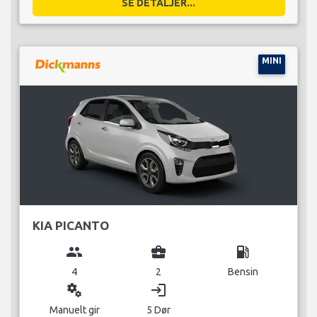
SE DETALJER...
MINI
KIA PICANTO
group
business_center
local_gas_station
4
2
Bensin
miscellaneous_services
login
Manuelt gir
5 Dør