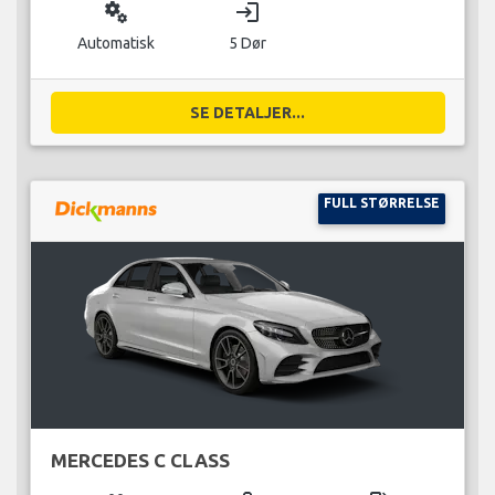
miscellaneous_services
login
Automatisk
5 Dør
SE DETALJER...
FULL STØRRELSE
MERCEDES C CLASS