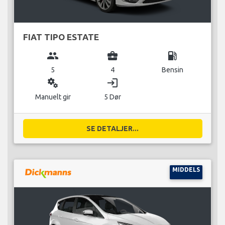
FIAT TIPO ESTATE
group
business_center
local_gas_station
5
4
Bensin
miscellaneous_services
login
Manuelt gir
5 Dør
SE DETALJER...
MIDDELS