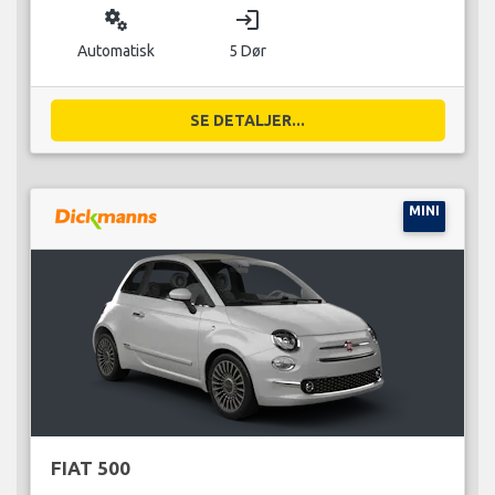
miscellaneous_services
login
Automatisk
5 Dør
SE DETALJER...
MINI
FIAT 500