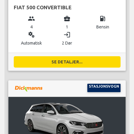
FIAT 500 CONVERTIBLE
group
business_center
local_gas_station
4
1
Bensin
miscellaneous_services
login
Automatisk
2 Dør
SE DETALJER...
STASJONSVOGN