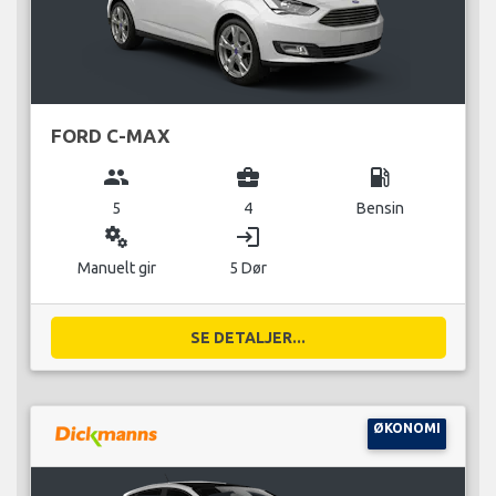
FORD C-MAX
group
business_center
local_gas_station
5
4
Bensin
miscellaneous_services
login
Manuelt gir
5 Dør
SE DETALJER...
ØKONOMI