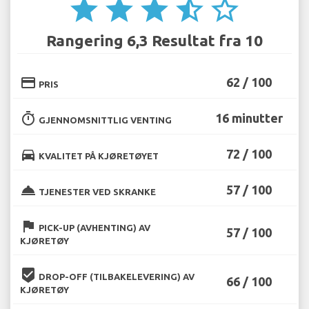
star
star
star
star_half
star_border
Rangering 6,3 Resultat fra 10
credit_card
62 / 100
PRIS
timer
16 minutter
GJENNOMSNITTLIG VENTING
directions_car
72 / 100
KVALITET PÅ KJØRETØYET
room_service
57 / 100
TJENESTER VED SKRANKE
flag
PICK-UP (AVHENTING) AV
57 / 100
KJØRETØY
beenhere
DROP-OFF (TILBAKELEVERING) AV
66 / 100
KJØRETØY