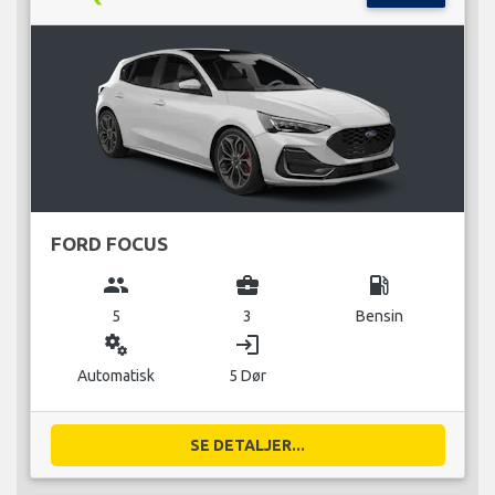
FORD FOCUS
group
business_center
local_gas_station
5
3
Bensin
miscellaneous_services
login
Automatisk
5 Dør
SE DETALJER...