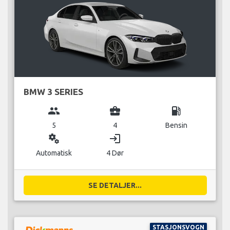
BMW 3 SERIES
group
business_center
local_gas_station
5
4
Bensin
miscellaneous_services
login
Automatisk
4 Dør
SE DETALJER...
STASJONSVOGN