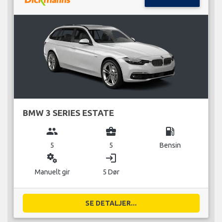
BMW 3 SERIES ESTATE
group
business_center
local_gas_station
5
5
Bensin
miscellaneous_services
login
Manuelt gir
5 Dør
SE DETALJER...