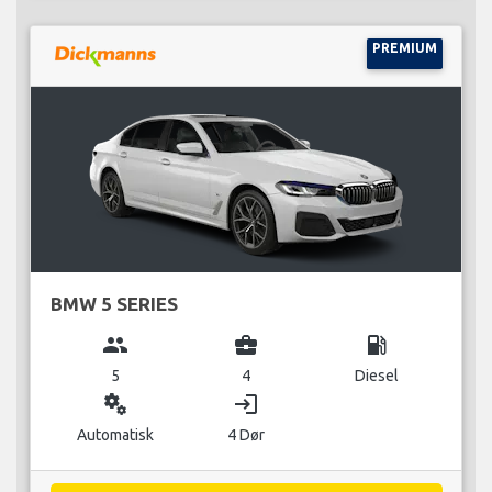
PREMIUM
BMW 5 SERIES
group
business_center
local_gas_station
5
4
Diesel
miscellaneous_services
login
Automatisk
4 Dør