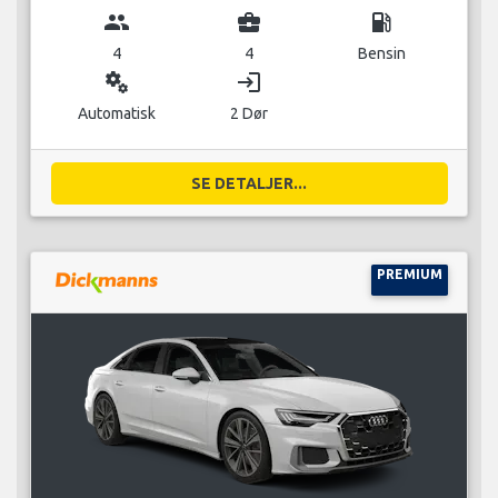
group
business_center
local_gas_station
4
4
Bensin
miscellaneous_services
login
Automatisk
2 Dør
SE DETALJER...
PREMIUM