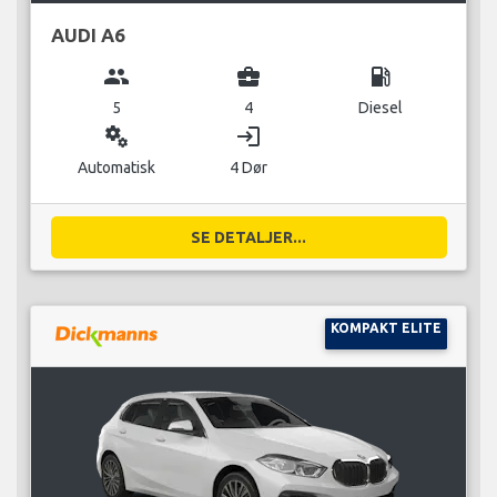
AUDI A6
group
business_center
local_gas_station
5
4
Diesel
miscellaneous_services
login
Automatisk
4 Dør
SE DETALJER...
KOMPAKT ELITE