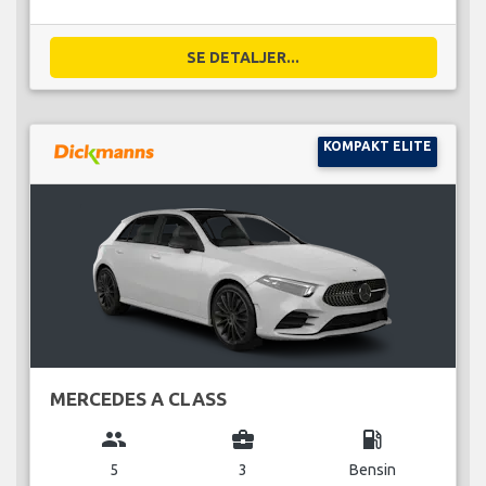
SE DETALJER...
KOMPAKT ELITE
MERCEDES A CLASS
group
business_center
local_gas_station
5
3
Bensin