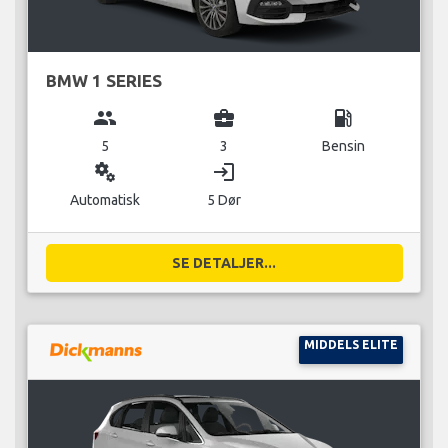
BMW 1 SERIES
group
business_center
local_gas_station
5
3
Bensin
miscellaneous_services
login
Automatisk
5 Dør
SE DETALJER...
MIDDELS ELITE