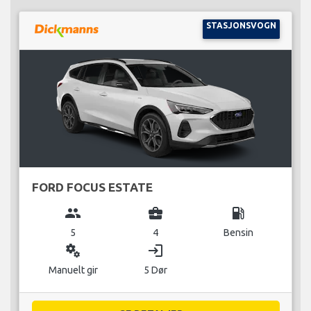
STASJONSVOGN
FORD FOCUS ESTATE
group
business_center
local_gas_station
5
4
Bensin
miscellaneous_services
login
Manuelt gir
5 Dør