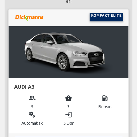
er:
KOMPAKT ELITE
AUDI A3
group
business_center
local_gas_station
5
3
Bensin
miscellaneous_services
login
Automatisk
5 Dør