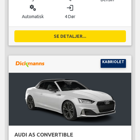
miscellaneous_services
login
Automatisk
4 Dør
SE DETALJER...
KABRIOLET
AUDI A5 CONVERTIBLE