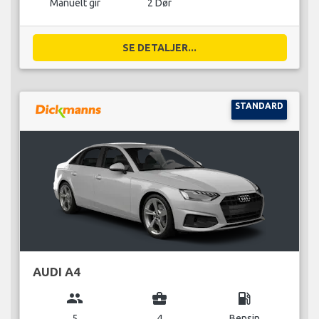
Manuelt gir
2 Dør
SE DETALJER...
STANDARD
AUDI A4
group
business_center
local_gas_station
5
4
Bensin