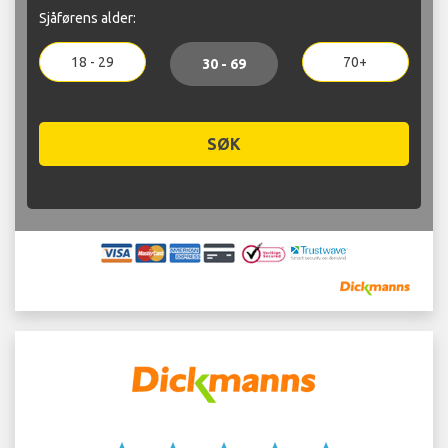
Sjåførens alder:
18 - 29
70+
30 - 69
SØK