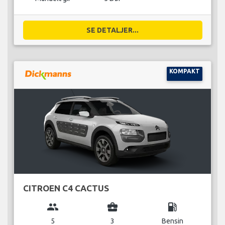
SE DETALJER...
KOMPAKT
CITROEN C4 CACTUS
group
business_center
local_gas_station
5
3
Bensin