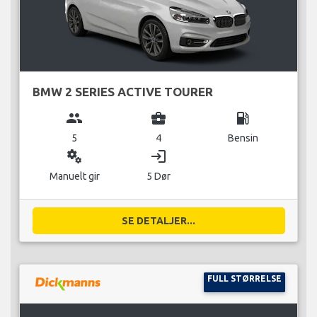
BMW 2 SERIES ACTIVE TOURER
group
business_center
local_gas_station
5
4
Bensin
miscellaneous_services
login
Manuelt gir
5 Dør
SE DETALJER...
FULL STØRRELSE