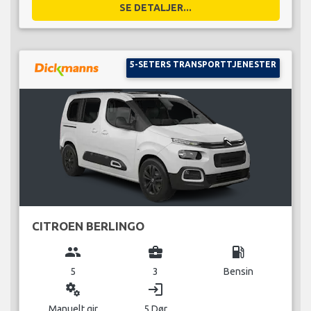
SE DETALJER...
5-SETERS TRANSPORTTJENESTER
CITROEN BERLINGO
group
business_center
local_gas_station
5
3
Bensin
miscellaneous_services
login
Manuelt gir
5 Dør