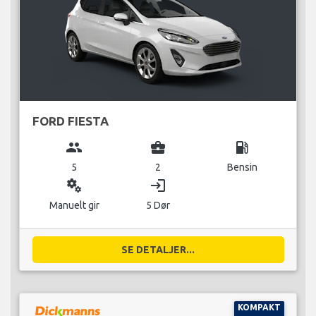
FORD FIESTA
group
business_center
local_gas_station
5
2
Bensin
miscellaneous_services
login
Manuelt gir
5 Dør
SE DETALJER...
KOMPAKT