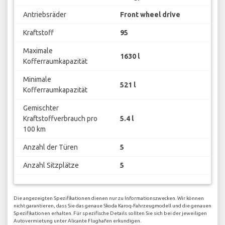
Antriebsräder
Front wheel drive
Kraftstoff
95
Maximale
1630 l
Kofferraumkapazität
Minimale
521 l
Kofferraumkapazität
Gemischter
Kraftstoffverbrauch pro
5.4 l
100 km
Anzahl der Türen
5
Anzahl Sitzplätze
5
Die angezeigten Spezifikationen dienen nur zu Informationszwecken. Wir können
nicht garantieren, dass Sie das genaue Skoda Karoq-Fahrzeugmodell und die genauen
Spezifikationen erhalten. Für spezifische Details sollten Sie sich bei der jeweiligen
Autovermietung unter Alicante Flughafen erkundigen.