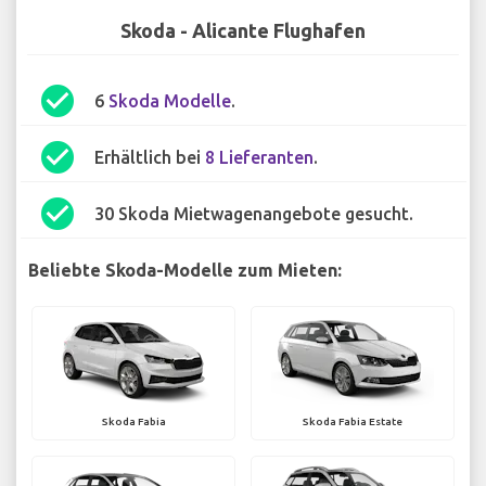
Skoda - Alicante Flughafen
check_circle
6
Skoda Modelle
.
check_circle
Erhältlich bei
8 Lieferanten
.
check_circle
30 Skoda Mietwagenangebote gesucht.
Beliebte Skoda-Modelle zum Mieten:
Skoda Fabia
Skoda Fabia Estate