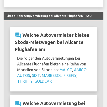
Skoda-Fahrzeugvermietung bei Alicante Flughafen – FAQ
question_answer
Welche Autovermieter bieten
Skoda-Mietwagen bei Alicante
Flughafen an?
Die folgenden Autovermietungen bei
Alicante Flughafen bieten eine Reihe von
Modellen von Skoda an:
MALCO
,
AMIGO
AUTOS
,
SIXT
,
MARBESOL
,
FIREFLY
,
THRIFTY
,
GOLDCAR
question_answer
Welche Autovermietung bei