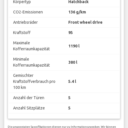
Körpertyp
Hatchback
CO2-Emissionen
136 g/km
Antriebsräder
Front wheel drive
Kraftstoff
95
Maximale
1190 l
Kofferraumkapazität
Minimale
380 l
Kofferraumkapazität
Gemischter
Kraftstoffverbrauch pro
5.4 l
100 km
Anzahl der Türen
5
Anzahl Sitzplätze
5
Die angezeigten Spezifikationen dienen nur zu Informationszwecken. Wir können