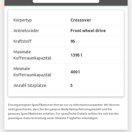
Körpertyp
Crossover
Antriebsräder
Front wheel drive
Kraftstoff
95
Maximale
1395 l
Kofferraumkapazität
Minimale
400 l
Kofferraumkapazität
Anzahl Sitzplätze
5
Die angezeigten Spezifikationen dienen nur zu Informationszwecken. Wir können
nicht garantieren, dass Sie das genaue Skoda Kamiq-Fahrzeugmodell und die
genauen Spezifikationen erhalten. Für spezifische Details sollten Sie sich bei der
jeweiligen Autovermietung unter Alicante Flughafen erkundigen.