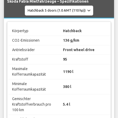
Skoda Fabia Mietfahrzeuge – Spezifikationen
Körpertyp
Hatchback
CO2-Emissionen
136 g/km
Antriebsräder
Front wheel drive
Kraftstoff
95
Maximale
1190 l
Kofferraumkapazität
Minimale
380 l
Kofferraumkapazität
Gemischter
Kraftstoffverbrauch pro
5.4 l
100 km