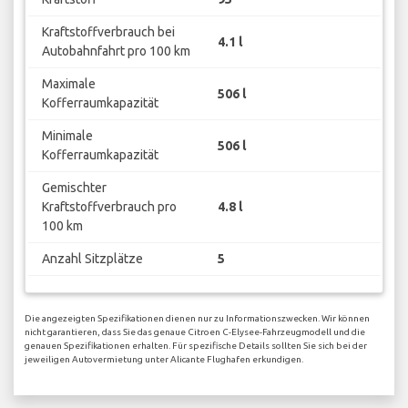
Kraftstoffverbrauch bei
4.1 l
Autobahnfahrt pro 100 km
Maximale
506 l
Kofferraumkapazität
Minimale
506 l
Kofferraumkapazität
Gemischter
Kraftstoffverbrauch pro
4.8 l
100 km
Anzahl Sitzplätze
5
Die angezeigten Spezifikationen dienen nur zu Informationszwecken. Wir können
nicht garantieren, dass Sie das genaue Citroen C-Elysee-Fahrzeugmodell und die
genauen Spezifikationen erhalten. Für spezifische Details sollten Sie sich bei der
jeweiligen Autovermietung unter Alicante Flughafen erkundigen.