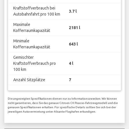
Kraftstoffverbrauch bei
3.7 l
Autobahnfahrt pro 100 km
Maximale
2181 l
Kofferraumkapazität
Minimale
643 l
Kofferraumkapazität
Gemischter
Kraftstoffverbrauch pro
4 l
100 km
Anzahl Sitzplätze
7
Die angezeigten Spezifikationen dienen nur zu Informationszwecken. Wir können
nicht garantieren, dass Sie das genaue Citroen C4 Picasso-Fahrzeugmodell und die
genauen Spezifikationen erhalten. Für spezifische Details sollten Sie sich bei der
jeweiligen Autovermietung unter Alicante Flughafen erkundigen.