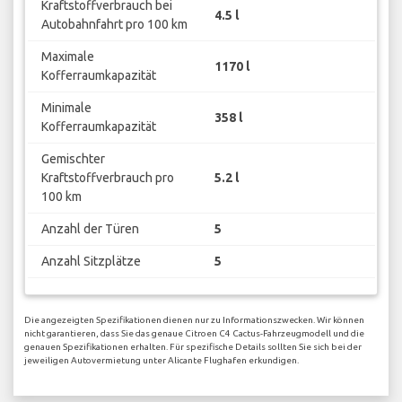
Kraftstoffverbrauch bei
4.5 l
Autobahnfahrt pro 100 km
Maximale
1170 l
Kofferraumkapazität
Minimale
358 l
Kofferraumkapazität
Gemischter
Kraftstoffverbrauch pro
5.2 l
100 km
Anzahl der Türen
5
Anzahl Sitzplätze
5
Die angezeigten Spezifikationen dienen nur zu Informationszwecken. Wir können
nicht garantieren, dass Sie das genaue Citroen C4 Cactus-Fahrzeugmodell und die
genauen Spezifikationen erhalten. Für spezifische Details sollten Sie sich bei der
jeweiligen Autovermietung unter Alicante Flughafen erkundigen.