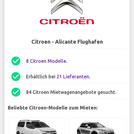
Citroen - Alicante Flughafen
check_circle
8
Citroen Modelle
.
check_circle
Erhältlich bei
21 Lieferanten
.
check_circle
84 Citroen Mietwagenangebote gesucht.
Beliebte Citroen-Modelle zum Mieten: