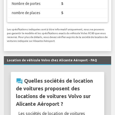
Nombre de portes
5
nombre de places
5
Les spécifications indiquées sont à titre informatif uniquement, nous ne pouvons
pas garantir le modèle et les spécifications exacts du véhicule Volvo XC60 que vous
recevrez. Pour plus de détails, vous devez vérifier auprès de la société de location de
voitures indiquée sur Alicante Aéroport.
Location de véhicule Volvo chez Alicante Aéroport - FAQ
question_answer
Quelles sociétés de location
de voitures proposent des
locations de voitures Volvo sur
Alicante Aéroport ?
Les sociétés de location de voitures