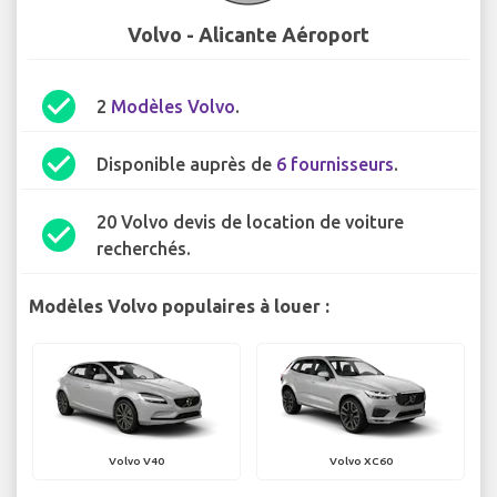
Volvo - Alicante Aéroport
check_circle
2
Modèles Volvo
.
check_circle
Disponible auprès de
6 fournisseurs
.
20 Volvo devis de location de voiture
check_circle
recherchés.
Modèles Volvo populaires à louer :
Volvo V40
Volvo XC60