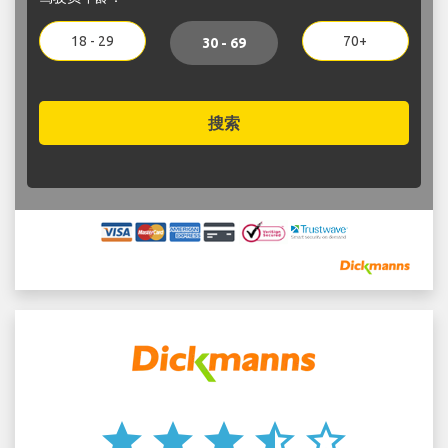
18 - 29
70+
30 - 69
搜索
star
star
star
star_half
star_border