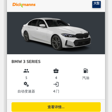
大型
BMW 3 SERIES
group
business_center
local_gas_station
5
4
汽油
miscellaneous_services
login
自动变速器
4 门
查看详情...