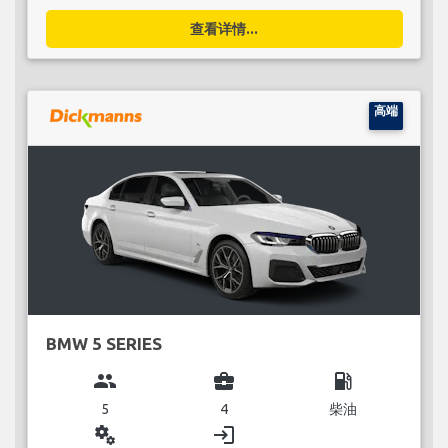
查看详情...
高端
BMW 5 SERIES
group
business_center
local_gas_station
5
4
柴油
miscellaneous_services
login