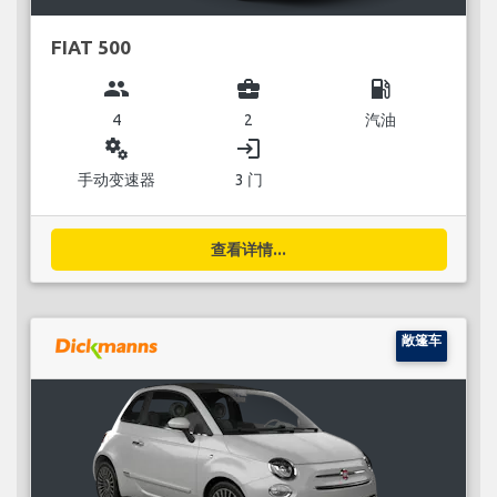
FIAT 500
group
business_center
local_gas_station
4
2
汽油
miscellaneous_services
login
手动变速器
3 门
查看详情...
敞篷车