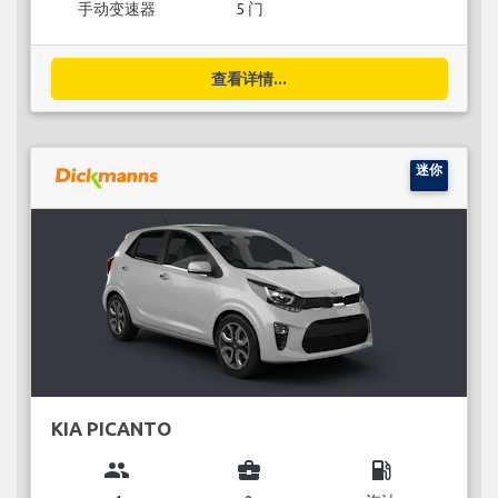
手动变速器
5 门
查看详情...
迷你
KIA PICANTO
group
business_center
local_gas_station