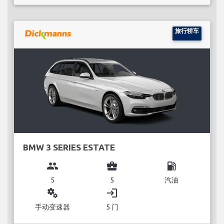
旅行轿车
BMW 3 SERIES ESTATE
group
business_center
local_gas_station
5
5
汽油
miscellaneous_services
login
手动变速器
5 门