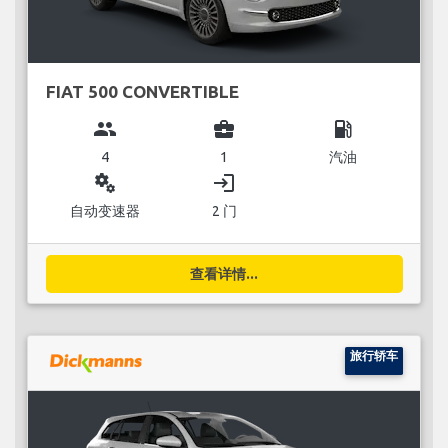
FIAT 500 CONVERTIBLE
group
business_center
local_gas_station
4
1
汽油
miscellaneous_services
login
自动变速器
2 门
查看详情...
旅行轿车