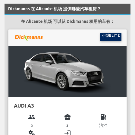
Dickmanns 在 Alicante 机场 提供哪些汽车租赁？
在 Alicante 机场 可以从 Dickmanns 租用的车有：
小型ELITE
AUDI A3
group
business_center
local_gas_station
5
3
汽油
miscellaneous_services
login