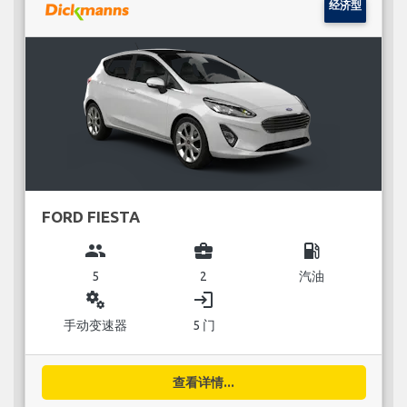
经济型
FORD FIESTA
group
business_center
local_gas_station
5
2
汽油
miscellaneous_services
login
手动变速器
5 门
查看详情...