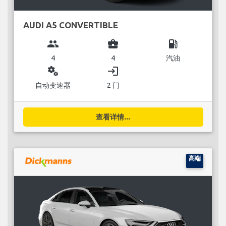
AUDI A5 CONVERTIBLE
group
business_center
local_gas_station
4
4
汽油
miscellaneous_services
login
自动变速器
2 门
查看详情...
高端