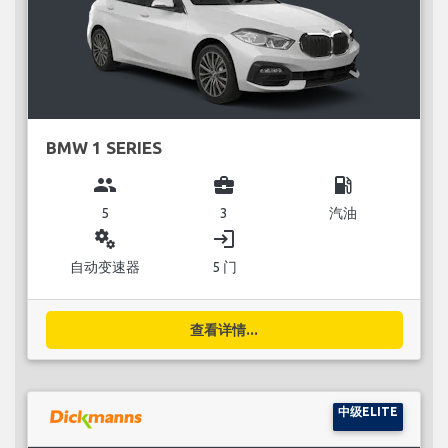
BMW 1 SERIES
group
business_center
local_gas_station
5
3
汽油
miscellaneous_services
login
自动变速器
5 门
查看详情...
中级ELITE