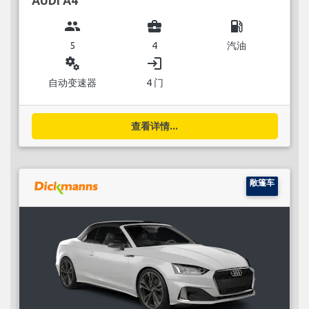
AUDI A4
group
business_center
local_gas_station
5
4
汽油
miscellaneous_services
login
自动变速器
4 门
查看详情...
敞篷车