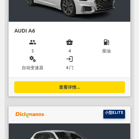
AUDI A6
group
business_center
local_gas_station
5
4
柴油
miscellaneous_services
login
自动变速器
4 门
查看详情...
小型ELITE