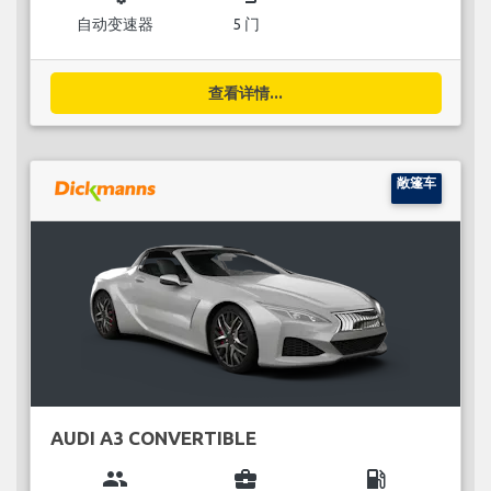
自动变速器
5 门
查看详情...
敞篷车
AUDI A3 CONVERTIBLE
group
business_center
local_gas_station