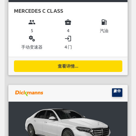
MERCEDES C CLASS
group
business_center
local_gas_station
5
4
汽油
miscellaneous_services
login
手动变速器
4 门
查看详情...
豪华