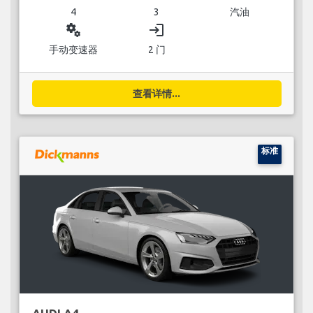
4
3
汽油
miscellaneous_services
login
手动变速器
2 门
查看详情...
标准