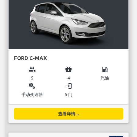
FORD C-MAX
group
business_center
local_gas_station
5
4
汽油
miscellaneous_services
login
手动变速器
5 门
查看详情...