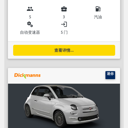
group
business_center
local_gas_station
5
3
汽油
miscellaneous_services
login
自动变速器
5 门
查看详情...
迷你