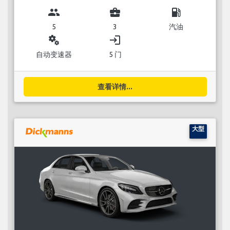
group
business_center
local_gas_station
5
3
汽油
miscellaneous_services
login
自动变速器
5 门
查看详情...
大型