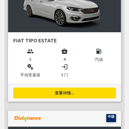
FIAT TIPO ESTATE
group
business_center
local_gas_station
5
4
汽油
miscellaneous_services
login
手动变速器
5 门
查看详情...
中级