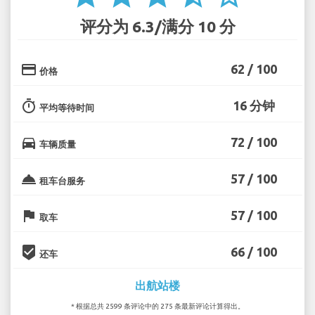
评分为 6.3/满分 10 分
credit_card
62 / 100
价格
timer
16 分钟
平均等待时间
directions_car
72 / 100
车辆质量
room_service
57 / 100
租车台服务
flag
57 / 100
取车
beenhere
66 / 100
还车
出航站楼
* 根据总共 2599 条评论中的 275 条最新评论计算得出。