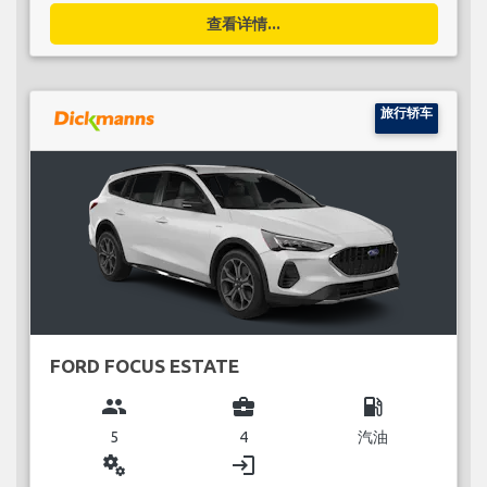
查看详情...
旅行轿车
FORD FOCUS ESTATE
group
business_center
local_gas_station
5
4
汽油
miscellaneous_services
login