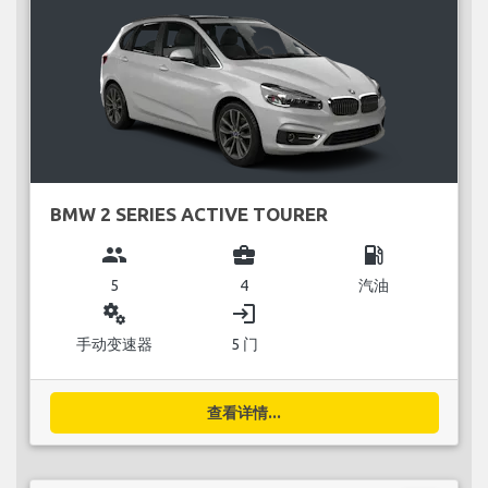
BMW 2 SERIES ACTIVE TOURER
group
business_center
local_gas_station
5
4
汽油
miscellaneous_services
login
手动变速器
5 门
查看详情...