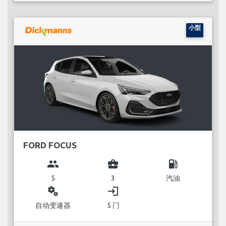
小型
FORD FOCUS
group
business_center
local_gas_station
5
3
汽油
miscellaneous_services
login
自动变速器
5 门