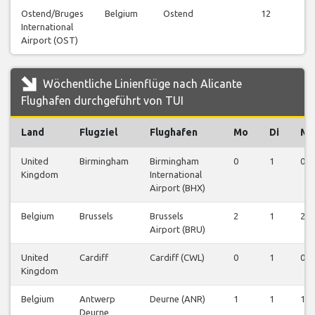
Ostend/Bruges
Belgium
Ostend
12
International
Airport (OST)
Wöchentliche Linienflüge nach Alicante
Flughafen durchgeführt von TUI
Land
Flugziel
Flughafen
Mo
Di
Mi
United
Birmingham
Birmingham
0
1
0
Kingdom
International
Airport (BHX)
Belgium
Brussels
Brussels
2
1
2
Airport (BRU)
United
Cardiff
Cardiff (CWL)
0
1
0
Kingdom
Belgium
Antwerp
Deurne (ANR)
1
1
1
Deurne