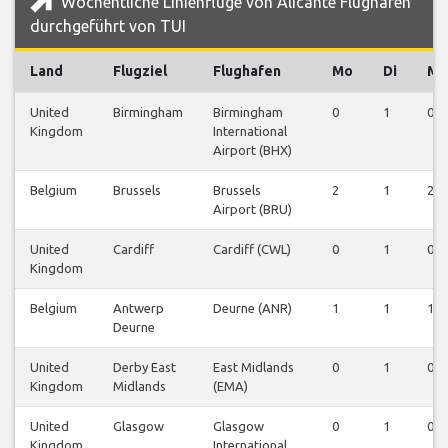
Wöchentliche Linienflüge von Alicante Flughafen
durchgeführt von TUI
Land
Flugziel
Flughafen
Mo
Di
Mi
United
Birmingham
Birmingham
0
1
0
Kingdom
International
Airport (BHX)
Belgium
Brussels
Brussels
2
1
2
Airport (BRU)
United
Cardiff
Cardiff (CWL)
0
1
0
Kingdom
Belgium
Antwerp
Deurne (ANR)
1
1
1
Deurne
United
Derby East
East Midlands
0
1
0
Kingdom
Midlands
(EMA)
United
Glasgow
Glasgow
0
1
0
Kingdom
International