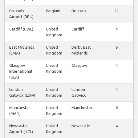
Brussels
Belgium
Brussels
22
Airport (BRU)
Cardiff (CWL)
United
Cardiff
4
Kingdom
East Midlands
United
Derby East
6
(EMA)
Kingdom
Midlands
Glasgow
United
Glasgow
4
International
Kingdom
(GLA)
London
United
London
4
Gatwick (LGW)
Kingdom
Gatwick
Manchester
United
Manchester
6
(MAN)
Kingdom
Newcastle
United
Newcastle
4
Airport (NCL)
Kingdom