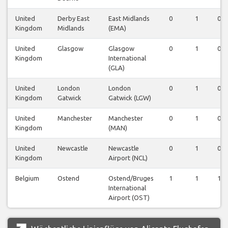
United
Derby East
East Midlands
0
1
0
Kingdom
Midlands
(EMA)
United
Glasgow
Glasgow
0
1
0
Kingdom
International
(GLA)
United
London
London
0
1
0
Kingdom
Gatwick
Gatwick (LGW)
United
Manchester
Manchester
0
1
0
Kingdom
(MAN)
United
Newcastle
Newcastle
0
1
0
Kingdom
Airport (NCL)
Belgium
Ostend
Ostend/Bruges
1
1
1
International
Airport (OST)