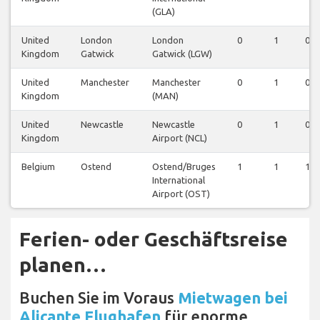
(GLA)
United
London
London
0
1
0
Kingdom
Gatwick
Gatwick (LGW)
United
Manchester
Manchester
0
1
0
Kingdom
(MAN)
United
Newcastle
Newcastle
0
1
0
Kingdom
Airport (NCL)
Belgium
Ostend
Ostend/Bruges
1
1
1
International
Airport (OST)
Ferien- oder Geschäftsreise
planen…
Buchen Sie im Voraus
Mietwagen bei
Alicante Flughafen
für enorme